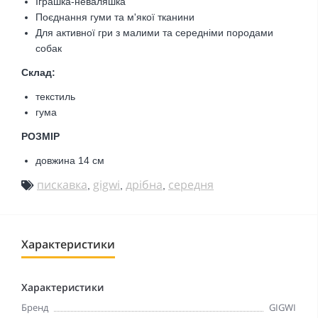
Іграшка-неваляшка
Поєднання гуми та м'якої тканини
Для активної гри з малими та середніми породами
собак
Склад:
текстиль
гума
РОЗМІР
довжина 14 см
пискавка
gigwi
дрібна
середня
,
,
,
Характеристики
Характеристики
Бренд
GIGWI