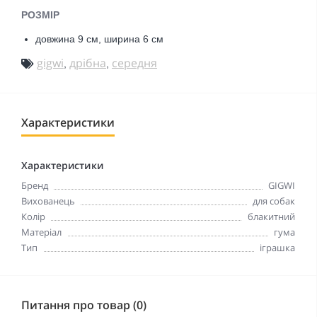
РОЗМІР
довжина 9 см,
ширина 6 см
gigwi
дрібна
середня
,
,
Характеристики
Характеристики
Бренд
GIGWI
Вихованець
для собак
Колір
блакитний
Матеріал
гума
Тип
іграшка
Питання про товар (0)