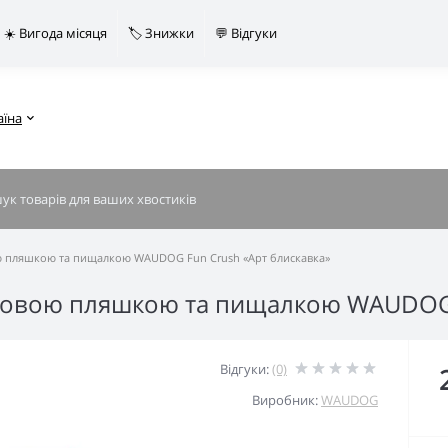
☀️ Вигода місяця
🏷️ Знижки
💬 Відгуки
аїна
ою пляшкою та пищалкою WAUDOG Fun Crush «Арт блискавка»
тиковою пляшкою та пищалкою WAUDOG 
Відгуки:
(0)
Виробник:
WAUDOG