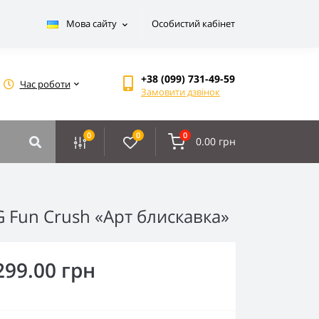
Мова сайту
Особистий кабінет
+38 (099) 731-49-59
Час роботи
Замовити дзвінок
0
0
0
0.00 грн
Fun Crush «Арт блискавка»
299.00 грн