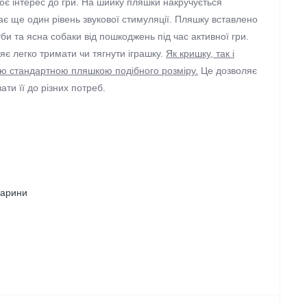
ює інтерес до гри. На шийку пляшки накручується
ає ще один рівень звукової стимуляції. Пляшку вставлено
уби та ясна собаки від пошкоджень під час активної гри.
яє легко тримати чи тягнути іграшку.
Як кришку, так і
ою стандартною пляшкою подібного розміру.
Це дозволяє
ти її до різних потреб.
варини