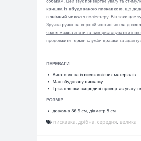
собакам. Цей звук привертає увагу та стимул
кришка із вбудованою пискавкою
, що дод
в
знімний чохол
з поліестеру. Він захищає з
Зручна ручка на верхній частині чохла дозвол
чохол можна зняти та використовувати з інш
продовжити термін служби іграшки та адаптува
ПЕРЕВАГИ
Виготовлена із високоякісних матеріалів
Має вбудовану пискавку
Тріск пляшки всередині привертає увагу т
РОЗМІР
довжина 36.5 см, діаметр 8 см
пискавка
дрібна
середня
велика
,
,
,