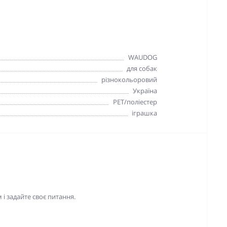
WAUDOG
для собак
різнокольоровий
Україна
PET/поліестер
іграшка
і задайте своє питання.