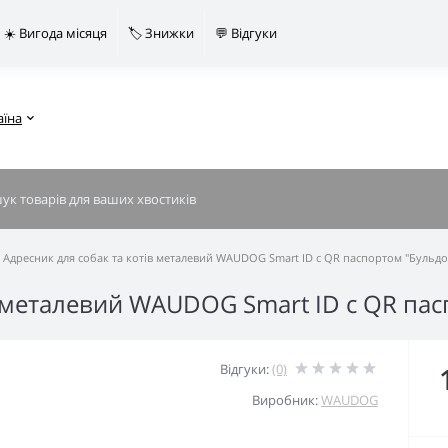
☀️ Вигода місяця
🏷️ Знижки
💬 Відгуки
аїна
Адресник для собак та котів металевий WAUDOG Smart ID c QR паспортом "Бульдо
в металевий WAUDOG Smart ID c QR па
Відгуки:
(0)
Виробник:
WAUDOG