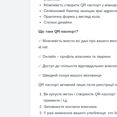
Можливість створити QR паспорт у міжнарод
Силіконовий бампер захищає краї адресни
Практична форма у вигляді кола.
Стильні дизайни.
Що таке QR-паспорт?
✅ Можливість внести всі дані про вашого вих
id.net
✅ Онлайн – профіль власника та тварини
✅ Доступ до спільноти відповідальних власни
✅ Швидкий пошук вашого вихованця
QR паспорт активний лише після реєстрації на
Ви купуєте жетон і створюєте QR-паспорт 
прикмети і т.д.
Заповнюєте контакти власника.
У разі зникнення вашого улюбленця, хто й