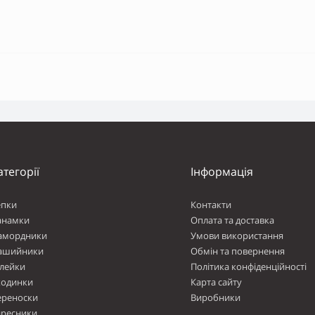
атегорії
Інформація
епки
Контакти
анамки
Оплата та доставка
амордники
Умови використання
ашийники
Обмін та повернення
лейки
Політика конфіденційності
ходинки
Карта сайту
ереноски
Виробники
дресники