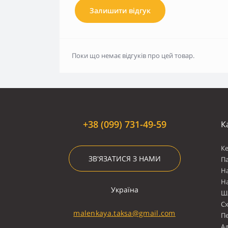
Залишити відгук
Поки що немає відгуків про цей товар.
+38 (099) 731-49-59
К
К
ЗВ'ЯЗАТИСЯ З НАМИ
П
Н
Н
Україна
Ш
С
malenkaya.taksa@gmail.com
П
А