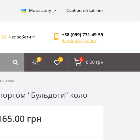
Мова сайту
Особистий кабінет
+38 (099) 731-49-59
Час роботи
Замовити дзвінок
0
0
0
0.00 грн
ги" коло
спортом "Бульдоги" коло
165.00 грн