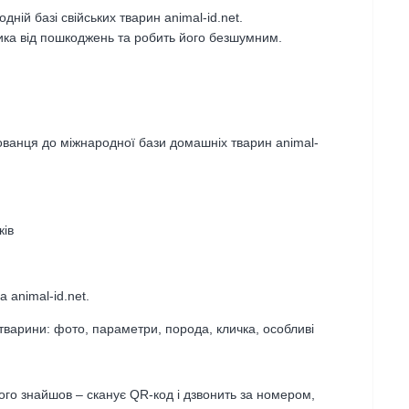
ній базі свійських тварин animal-id.net.
ка від пошкоджень та робить його безшумним.
ованця до міжнародної бази домашніх тварин animal-
ків
 animal-id.net.
тварини: фото, параметри, порода, кличка, особливі
ого знайшов – сканує QR-код і дзвонить за номером,