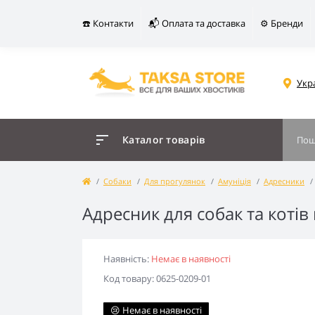
☎️ Контакти
📬 Оплата та доставка
⚙️ Бренди
Укр
Каталог товарів
Собаки
Для прогулянок
Амуніція
Адресники
Адресник для собак та коті
Наявність:
Немає в наявності
Код товару: 0625-0209-01
😢 Немає в наявності