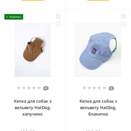
⚡️ Новинка
0
0
Кепка для собак з
Кепка для собак з
вельвету HatDog,
вельвету HatDog,
капучино
блакитна