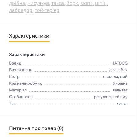
дрібна
чихуахуа
такса
йорк
мопс
шпіц
,
,
,
,
,
,
лабрадор
той-тер'єр
,
Характеристики
Характеристики
Бренд
HATDOG
Вихованець
для собак
Колір
шоколадний
Країна-виробник
Україна
Матеріал
вельвет
Особливості
регулятор об'єму
Тип
кепка
Питання про товар (0)