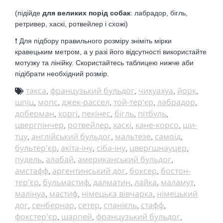
(підійде
для великих порід собак
: лабрадор, бігль,
ретривер, хаскі, ротвейлер і схожі)
❗
Для підбору правильного розміру зніміть мірки
кравецьким метром, а у разі його відсутності використайте
мотузку та лінійку. Скористайтесь таблицею нижче аби
підібрати необхідний розмір.
такса
французький бульдог
чихуахуа
йорк
,
,
,
,
шпіц
мопс
джек-рассел
той-тер'єр
лабрадор
,
,
,
,
,
доберман
коргі
пекінес
бігль
пітбуль
,
,
,
,
,
цвергпінчер
ротвейлер
хаскі
кане-корсо
ши-
,
,
,
,
тцу
англійський бульдог
мальтезе
самоїд
,
,
,
,
бультер'єр
акіта-іну
сіба-іну
цвергшнауцер
,
,
,
,
пудель
алабай
американський бульдог
,
,
,
амстафф
аргентинський дог
боксер
бостон-
,
,
,
тер'єр
бульмастиф
далматин
лайка
маламут
,
,
,
,
,
малінуа
мастиф
німецька вівчарка
німецький
,
,
,
дог
сенбернар
сетер
спанієль
стафф
,
,
,
,
,
фокстер'єр
шарпей
французький бульдог
,
,
,