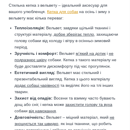
Стильна кепка з вельвету – ідеальний аксесуар для
вашого улюбленця.
Кепка для собак
на осінь і зиму з
вельвету має кілька переваг:
Теплоізоляція:
Вельвет, завдяки щільній тканині і
структурі матеріалу,
добре зберігає тепло
, захищаючи
голову собаки від холоду і вітру в осінньо-зимовий
період.
Зручність і комфорт:
Вельвет
м'який на дотик
і
не
подразнює шкіру
собаки. Кепка з такого матеріалу не
буде доставляти дискомфорту під час прогулянок.
Естетичний вигляд:
Вельвет має стильний і
презентабельний вигляд. Кепка з цього матеріалу
додає собаці чарівності
та виділяє його на тлі інших
тварин.
Захист від опадів:
Восени та взимку часто бувають
дощ або сніг, і кепка може
захистити голову та вуха
собаки
від намокання
.
Довговічність:
Вельвет – міцний матеріал, який
не
зношується так швидко
, як інші тканини, що робить
кепку довговічною і стійкою до зовнішніх впливів.