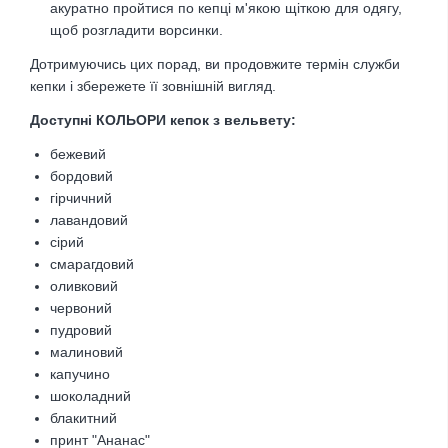
акуратно пройтися по кепці м'якою щіткою для одягу,
щоб розгладити ворсинки.
Дотримуючись цих порад, ви продовжите термін служби
кепки і збережете її зовнішній вигляд.
Доступні КОЛЬОРИ кепок з вельвету:
бежевий
бордовий
гірчичний
лавандовий
сірий
смарагдовий
оливковий
червоний
пудровий
малиновий
капучино
шоколадний
блакитний
принт "Ананас"