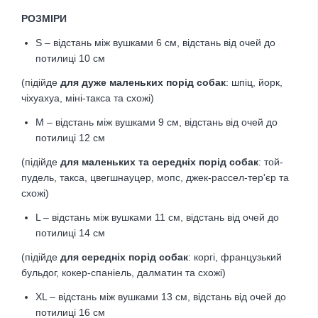
РОЗМІРИ
S – відстань між вушками 6 см, відстань від очей до
потилиці 10 см
(підійде
для дуже маленьких порід собак
: шпіц, йорк,
чіхуахуа, міні-такса та схожі)
M – відстань між вушками 9 см, відстань від очей до
потилиці 12 см
(підійде
для маленьких та середніх порід собак
: той-
пудель, такса, цвегшнауцер, мопс, джек-рассел-тер'єр та
схожі)
L – відстань між вушками 11 см, відстань від очей до
потилиці 14 см
(підійде
для середніх порід собак
: коргі, французький
бульдог, кокер-спаніель, далматин та схожі)
XL – відстань між вушками 13 см, відстань від очей до
потилиці 16 см