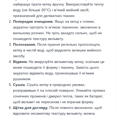
найкраще прати кепку вручну. Використовуйте теплу
воду (не більше 30°C) і м'який мийний засіб,
призначений для делікатних тканин.
Попереднє очищення.
Якщо на кепці є плями,
акуратно протріть їх м'якою тканиною, змоченою в
мильному розчині. Не тріть занадто сильно, щоб не
пошкодити текстуру вельвету.
Полоскання.
Після прання ретельно прополощіть
кепку в чистій воді, щоб видалити залишки мийного
засобу.
Віджим.
Не викручуйте вельветову кепку, оскільки це
може пошкодити її форму і тканину. Замість цього
акуратно відіжміть воду, промокнувши її м'яким
рушником.
Сушка.
Сушіть кепку в природних умовах,
розправивши її на плоскій поверхні. Уникайте прямих
сонячних променів і джерел тепла, таких як батареї,
щоб вельвет не пересихав і не втрачав форму.
Щітка для догляду.
Після повного висихання, щоб
відновити оксамитову текстуру вельвету, можна