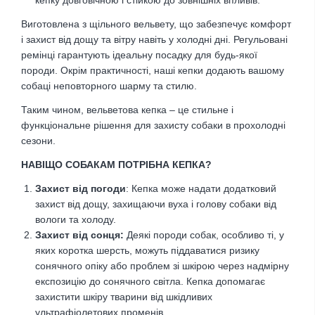
Виготовлена з щільного вельвету, що забезпечує комфорт
і захист від дощу та вітру навіть у холодні дні. Регульовані
ремінці гарантують ідеальну посадку для будь-якої
породи. Окрім практичності, наші кепки додають вашому
собаці неповторного шарму та стилю.
Таким чином, вельветова кепка – це стильне і
функціональне рішення для захисту собаки в прохолодні
сезони.
НАВІЩО СОБАКАМ ПОТРІБНА КЕПКА?
Захист від погоди
: Кепка може надати додатковий
захист від дощу, захищаючи вуха і голову собаки від
вологи та холоду.
Захист від сонця:
Деякі породи собак, особливо ті, у
яких коротка шерсть, можуть піддаватися ризику
сонячного опіку або проблем зі шкірою через надмірну
експозицію до сонячного світла. Кепка допомагає
захистити шкіру тварини від шкідливих
ультрафіолетових променів.