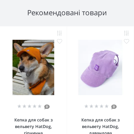
Рекомендовані товари
0
0
Кепка для собак з
Кепка для собак з
вельвету HatDog,
вельвету HatDog,
гірчична
лавандова