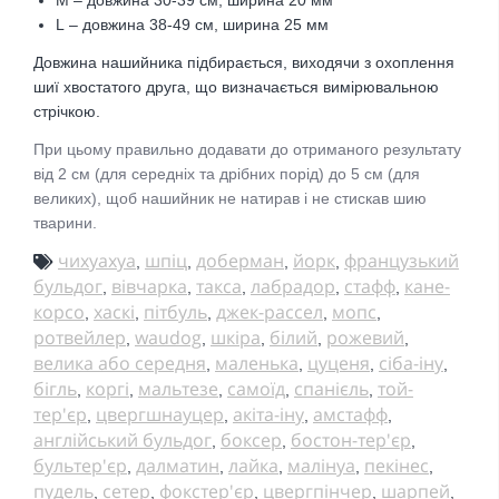
L
– довжина 38-49 см, ширина 25 мм
Довжина нашийника підбирається, виходячи з охоплення
шиї хвостатого друга, що визначається вимірювальною
стрічкою.
При цьому правильно додавати до отриманого результату
від 2 см (для середніх та дрібних порід) до 5 см (для
великих), щоб нашийник не натирав і не стискав шию
тварини.
чихуахуа
шпіц
доберман
йорк
французький
,
,
,
,
бульдог
вівчарка
такса
лабрадор
стафф
кане-
,
,
,
,
,
корсо
хаскі
пітбуль
джек-рассел
мопс
,
,
,
,
,
ротвейлер
waudog
шкіра
білий
рожевий
,
,
,
,
,
велика або середня
маленька
цуценя
сіба-іну
,
,
,
,
бігль
коргі
мальтезе
самоїд
спанієль
той-
,
,
,
,
,
тер'єр
цвергшнауцер
акіта-іну
амстафф
,
,
,
,
англійський бульдог
боксер
бостон-тер'єр
,
,
,
бультер'єр
далматин
лайка
малінуа
пекінес
,
,
,
,
,
пудель
сетер
фокстер'єр
цвергпінчер
шарпей
,
,
,
,
,