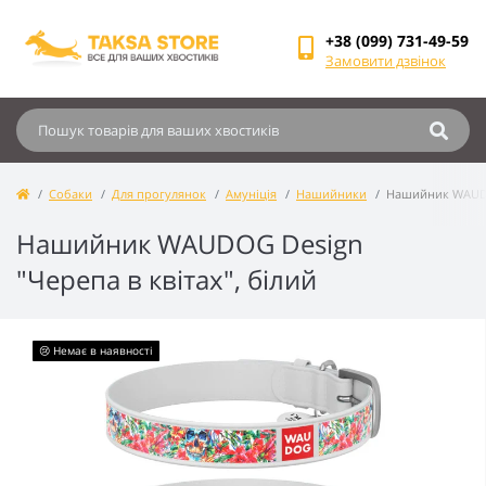
+38 (099) 731-49-59
Замовити дзвінок
Собаки
Для прогулянок
Амуніція
Нашийники
Нашийник WAUDOG
Нашийник WAUDOG Design
"Черепа в квітах", білий
😢 Немає в наявності