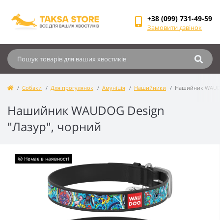
+38 (099) 731-49-59
Замовити дзвінок
Собаки
Для прогулянок
Амуніція
Нашийники
Нашийник WAUDO
Нашийник WAUDOG Design
"Лазур", чорний
😢 Немає в наявності