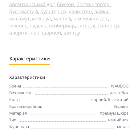
аргентинський дог
боксер
бостон-тер'єр
,
,
,
бульмастиф
бультер'єр
далматин
лайка
,
,
,
,
маламут
малінуа
мастиф
німецький дог
,
,
,
,
пекінес
пудель
сенбернар
сетер
фокстер'єр
,
,
,
,
,
цвергпінчер
шарпей
ши-тцу
,
,
Характеристики
Характеристики
Бренд
WAUDOG
Вихованець
для собак
Колір
чорний, блакитний
Країна-виробник
Україна
Матеріал
преміум шкіра
Тип
нашийник
Фурнітура
метал