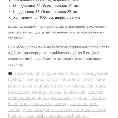
M – довжина 30-39 см, ширина 20 мм
L
– довжина 38-49 см, ширина 25 мм
XL
– довжина 46-60 см, ширина 35 мм
Довжина нашийника підбирається, виходячи з охоплення
шиї хвостатого друга, що визначається вимірювальною
стрічкою.
При цьому правильно додавати до отриманого результату
від 2 см (для середніх та дрібних порід) до 5 см (для
великих), щоб нашийник не натирав і не стискав шию
тварини.
чихуахуа
шпіц
доберман
йорк
французький
,
,
,
,
бульдог
вівчарка
такса
лабрадор
стафф
кане-
,
,
,
,
,
корсо
хаскі
алабай
пітбуль
джек-рассел
мопс
,
,
,
,
,
,
ротвейлер
waudog
шкіра
блакитний
чорний
,
,
,
,
,
велика або середня
маленька
цуценя
сіба-іну
,
,
,
,
бігль
коргі
мальтезе
самоїд
спанієль
той-
,
,
,
,
,
тер'єр
цвергшнауцер
акіта-іну
американський
,
,
,
бульдог
амстафф
англійський бульдог
,
,
,