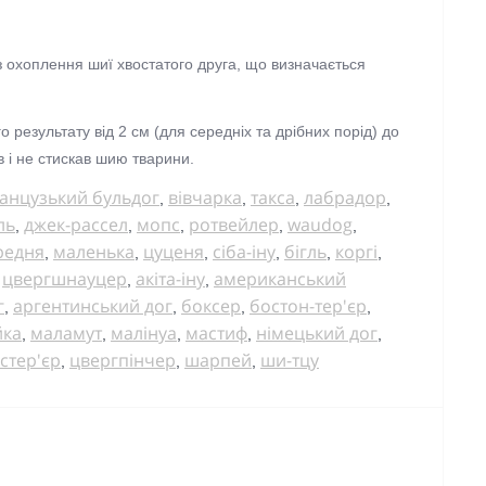
 охоплення шиї хвостатого друга, що визначається
результату від 2 см (для середніх та дрібних порід) до
 і не стискав шию тварини.
анцузький бульдог
вівчарка
такса
лабрадор
,
,
,
,
ль
джек-рассел
мопс
ротвейлер
waudog
,
,
,
,
,
редня
маленька
цуценя
сіба-іну
бігль
коргі
,
,
,
,
,
,
цвергшнауцер
акіта-іну
американський
,
,
,
г
аргентинський дог
боксер
бостон-тер'єр
,
,
,
,
йка
маламут
малінуа
мастиф
німецький дог
,
,
,
,
,
стер'єр
цвергпінчер
шарпей
ши-тцу
,
,
,