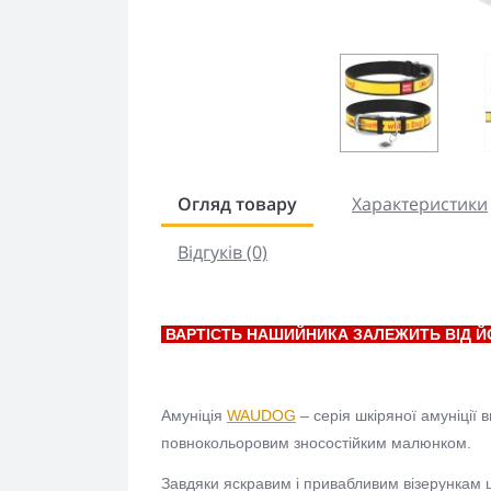
Огляд товару
Характеристики
Відгуків (0)
ВАРТІСТЬ НАШИЙНИКА ЗАЛЕЖИТЬ ВІД Й
Амуніція
WAUDOG
– серія шкіряної амуніції 
повнокольоровим зносостійким малюнком.
Завдяки яскравим і привабливим візерункам 