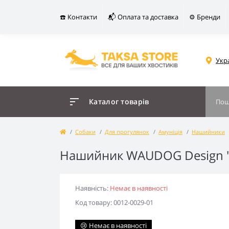
☎️ Контакти
📬 Оплата та доставка
⚙️ Бренди
Укр
Каталог товарів
Собаки
Для прогулянок
Амуніція
Нашийники
Нашийник WAUDOG Design "
Наявність:
Немає в наявності
Код товару: 0012-0029-01
😢 Немає в наявності