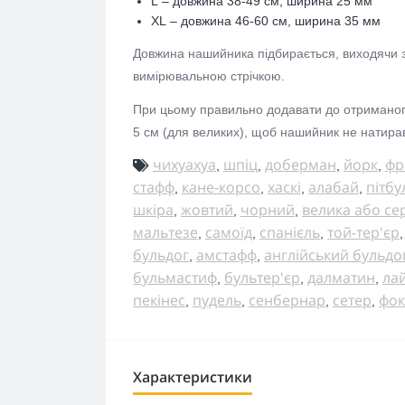
L
– довжина 38-49 см, ширина 25 мм
XL
– довжина 46-60 см, ширина 35 мм
Довжина нашийника підбирається, виходячи з
вимірювальною стрічкою.
При цьому правильно додавати до отриманого 
5 см (для великих), щоб нашийник не натирав
чихуахуа
шпіц
доберман
йорк
фр
,
,
,
,
стафф
кане-корсо
хаскі
алабай
пітбу
,
,
,
,
шкіра
жовтий
чорний
велика або се
,
,
,
мальтезе
самоїд
спанієль
той-тер'єр
,
,
,
бульдог
амстафф
англійський бульдо
,
,
бульмастиф
бультер'єр
далматин
ла
,
,
,
пекінес
пудель
сенбернар
сетер
фок
,
,
,
,
Характеристики