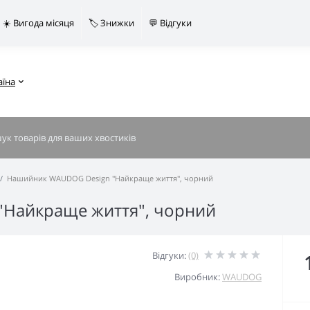
☀️ Вигода місяця
🏷️ Знижки
💬 Відгуки
аїна
Нашийник WAUDOG Design "Найкраще життя", чорний
Найкраще життя", чорний
Відгуки:
(0)
Виробник:
WAUDOG