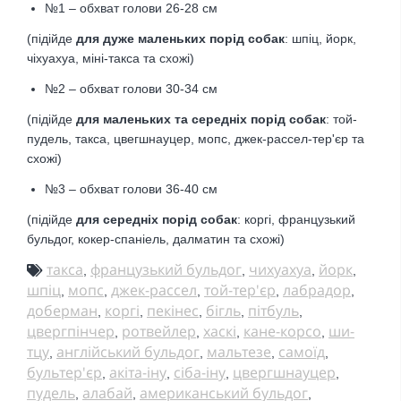
№1 – обхват голови 26-28 см
(підійде
для дуже маленьких порід собак
: шпіц, йорк,
чіхуахуа, міні-такса та схожі)
№2 –
обхват голови
30-34 см
(підійде
для маленьких та середніх порід собак
: той-
пудель, такса, цвегшнауцер, мопс, джек-рассел-тер'єр та
схожі)
№3 –
обхват голови
36-40 см
(підійде
для середніх порід собак
: коргі, французький
бульдог, кокер-спаніель, далматин та схожі)
такса
французький бульдог
чихуахуа
йорк
,
,
,
,
шпіц
мопс
джек-рассел
той-тер'єр
лабрадор
,
,
,
,
,
доберман
коргі
пекінес
бігль
пітбуль
,
,
,
,
,
цвергпінчер
ротвейлер
хаскі
кане-корсо
ши-
,
,
,
,
тцу
англійський бульдог
мальтезе
самоїд
,
,
,
,
бультер'єр
акіта-іну
сіба-іну
цвергшнауцер
,
,
,
,
пудель
алабай
американський бульдог
,
,
,