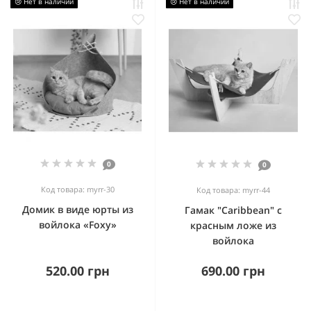
😢 Нет в наличии
😢 Нет в наличии
0
0
Код товара: myrr-30
Код товара: myrr-44
Домик в виде юрты из
Гамак "Caribbean" с
войлока «Foxy»
красным ложе из
войлока
520.00 грн
690.00 грн