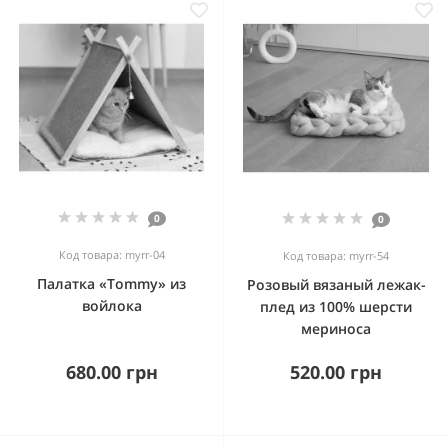
0
0
Код товара: myrr-04
Код товара: myrr-54
Палатка «Tommy» из
Розовый вязаный лежак-
войлока
плед из 100% шерсти
мериноса
680.00 грн
520.00 грн