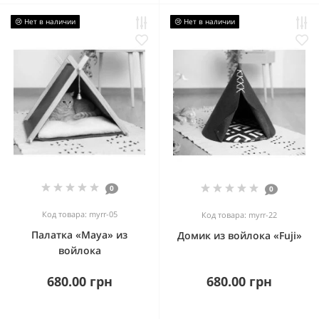
😢 Нет в наличии
😢 Нет в наличии
0
0
Код товара: myrr-05
Код товара: myrr-22
Палатка «Maya» из
Домик из войлока «Fuji»
войлока
680.00 грн
680.00 грн