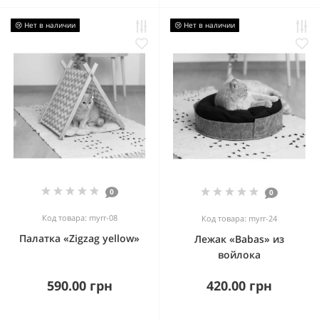
😢 Нет в наличии
😢 Нет в наличии
0
0
Код товара: myrr-08
Код товара: myrr-24
Палатка «Zigzag yellow»
Лежак «Babas» из
войлока
590.00 грн
420.00 грн