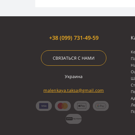
+38 (099) 731-49-59
К
К
СВЯЗАТЬСЯ С НАМИ
П
Н
О
Украина
Ш
С
malenkaya.taksa@gmail.com
П
А
Л
П