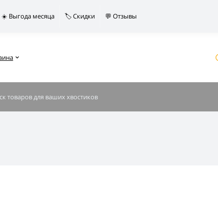
☀️ Выгода месяца
🏷️ Скидки
💬 Отзывы
аина