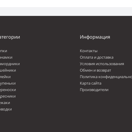
атегории
Информация
епки
Контакты
анамки
Оплата и доставка
амордники
Условия использования
шейники
Обмен и возврат
лейки
Политика конфиденциально
тупеньки
Карта сайта
ереноски
Производители
дресники
ежаки
оводки