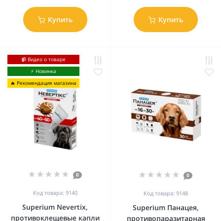
Купить
Купить
📹 Видео о товаре
⚡️ Новинка
🔥 Рекомендация магазина
0
0
Код товара: 9140
Код товара: 9148
Superium Nevertix,
Superium Панацея,
противоклещевые капли
противопаразитарная