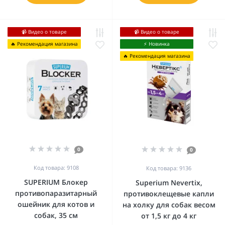
📹 Видео о товаре
📹 Видео о товаре
🔥 Рекомендация магазина
⚡️ Новинка
🔥 Рекомендация магазина
0
0
Код товара: 9108
Код товара: 9136
SUPERIUM Блокер
Superium Nevertix,
противопаразитарный
противоклещевые капли
ошейник для котов и
на холку для собак весом
собак, 35 см
от 1,5 кг до 4 кг