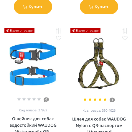
Купить
Купить
📹 Видео о товаре
📹 Видео о товаре
0
1
Код товара: 27932
Код товара: 330-4026
Ошейник для собак
Шлея для собак WAUDOG
водостойкий WAUDOG
Nylon c QR-паспортом
Waterproof c QR-
"Милитари"