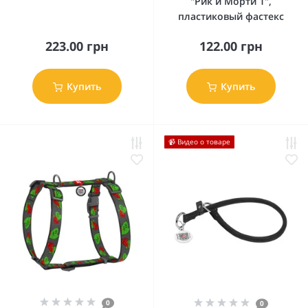
"Рик и Морти 1",
пластиковый фастекс
223.00 грн
122.00 грн
Купить
Купить
📹 Видео о товаре
0
0