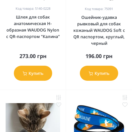
Код товара: 5140-0228
Код товара: 75091
Шлея для собак
Ошейник-удавка
анатомическая H-
рывковый для собак
образная WAUDOG Nylon
кожаный WAUDOG Soft с
с QR-паспортом "Калина"
QR паспортом, круглый,
черный
273.00 грн
196.00 грн
Купить
Купить