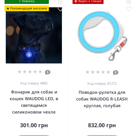
⚡️ Новинка
📹 Видео о товаре
🔥 Рекомендация магазина
0
0
Код товара: 8882
Код товара: 81272
Фонарик для собак и
Поводок-рулетка для
кошек WAUDOG LED, в
собак WAUDOG R-LEASH
светящемся
круглая, голубая
силиконовом чехле
301.00 грн
832.00 грн