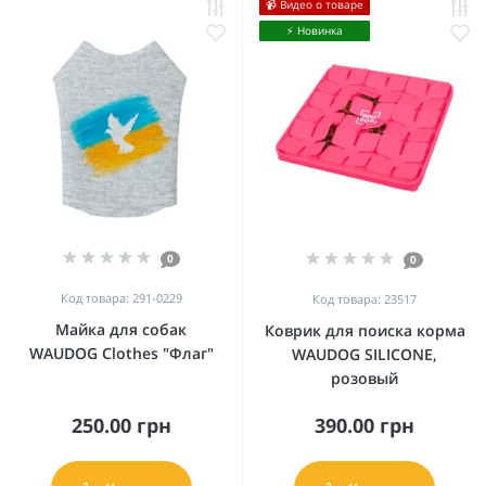
📹 Видео о товаре
⚡️ Новинка
0
0
Код товара: 291-0229
Код товара: 23517
Майка для собак
Коврик для поиска корма
WAUDOG Clothes "Флаг"
WAUDOG SILICONE,
розовый
250.00 грн
390.00 грн