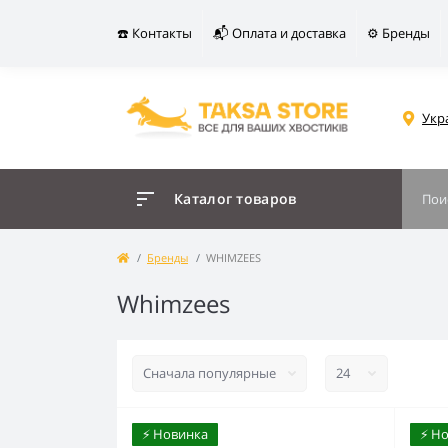
☎️ Контакты
📬 Оплата и доставка
⚙️ Бренды
Укр
Каталог товаров
Бренды
WHIMZEES
Whimzees
⚡️ Новинка
⚡️ Н