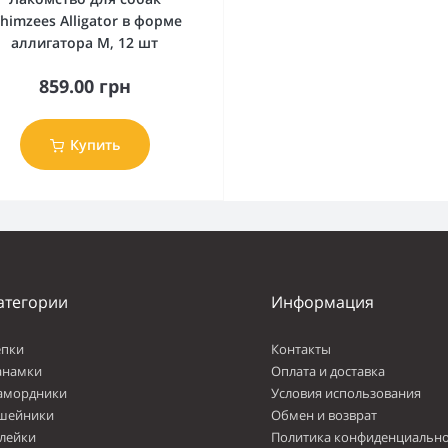
himzees Alligator в форме
аллигатора М, 12 шт
859.00 грн
Купить
атегории
Информация
епки
Контакты
анамки
Оплата и доставка
амордники
Условия использования
шейники
Обмен и возврат
лейки
Политика конфиденциально