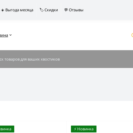
☀️ Выгода месяца
🏷️ Скидки
💬 Отзывы
аина
овинка
⚡️ Новинка