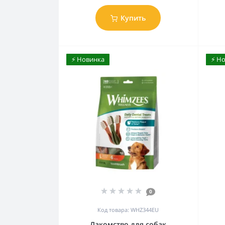
Купить
⚡️ Новинка
⚡️ Н
0
Код товара: WHZ344EU
Лакомство для собак