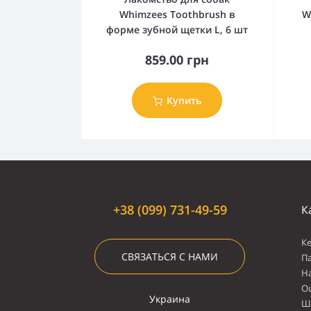
Whimzees Toothbrush в
W
форме зубной щетки L, 6 шт
859.00 грн
Купить
+38 (099) 731-49-59
К
К
СВЯЗАТЬСЯ С НАМИ
П
Н
О
Украина
Ш