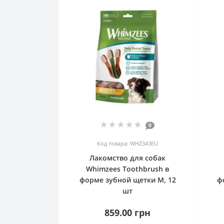
0
Код товара: WHZ343EU
Лакомство для собак
Whimzees Toothbrush в
форме зубной щетки М, 12
ф
шт
859.00 грн