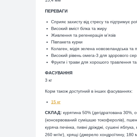
15,4 мм
ПЕРЕВАГИ
Сприяє захисту від стресу та підтримує р
Високий вміст білка та жиру
Живлення та регенерація м’язів
Півпакета курки
Колаген, мідія зелена новозеландська та 
Високий рівень омега-3 для здорового серц
Фрукти і трави для хорошого травлення та 
ФАСУВАННЯ
3 кг
Корм також доступний в інших фасуваннях:
15 кг
СКЛАД:
курятина 50% (дегідратована 30%, оч
(консервований сумішшю токоферолів), пшени
куряча печінка, пивні дріжджі, сушені яблука
260 мг/кг), хрящі (джерело хондроїтину, 180 м