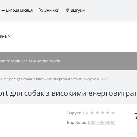
☀️ Вигода місяця
🏷️ Знижки
💬 Відгуки
аїна
ium Sport для собак з високими енерговитратами, з куркою, 3 кг
rt для собак з високими енерговитрата
Відгуки:
(0)
Виробник:
BRIT PREMIUM