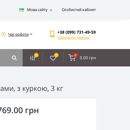
Мова сайту
Особистий кабінет
+38 (099) 731-49-59
Час роботи
Замовити дзвінок
0
0
0
0.00 грн
ми, з куркою, 3 кг
769.00 грн