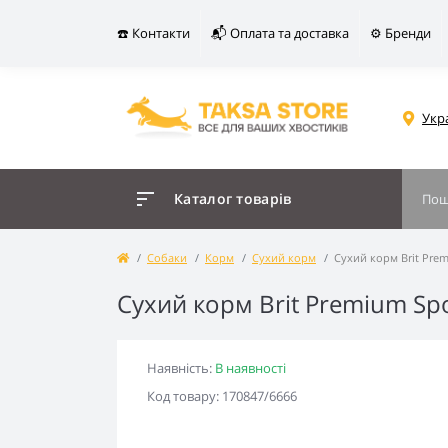
☎️ Контакти
📬 Оплата та доставка
⚙️ Бренди
Укр
Каталог товарів
Собаки
Корм
Сухий корм
Сухий корм Brit Prem
Сухий корм Brit Premium Spo
Наявність:
В наявності
Код товару: 170847/6666