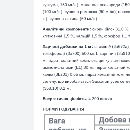
куркума, 150 мг/кг), мананолігосахариди (150
(100 мг/кг), сушена ромашка (90 мг/кг), новозе
кг), сушена лохина (60 мг/кг).
Аналітичні компоненти:
сирий білок 31,0 %,
клітковина 1,5 %, кальцій 1,5 %, фосфор 1,1 
Харчові добавки на 1 кг:
вітамін A (3a672a)
токоферол) (3a700) 500 мг, L-карнітин (3a910)
мг, гідрат хелатний комплекс цинку з аміноки
амінокислотами (Е1) 80 мг, гідрат хелатний 
калію (3b201) 0,65 мг, гідрат хелатний компл
селену, що виробляється Saccaromyces cerevi
(3b8.10) 0,2 мг.
Енергетична цінність:
4 200 ккал/кг
НОРМИ ГОДУВАННЯ