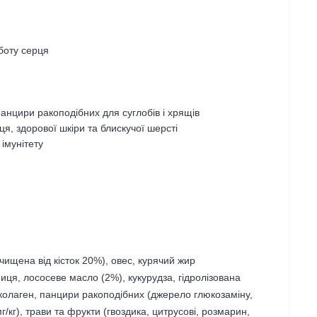
оботу серця
панцири ракоподібних для суглобів і хрящів
я, здорової шкіри та блискучої шерсті
імунітету
ищена від кісток 20%), овес, курячий жир
ця, лососеве масло (2%), кукурудза, гідролізована
, колаген, панцири ракоподібних (джерело глюкозаміну,
г/кг), трави та фрукти (гвоздика, цитрусові, розмарин,