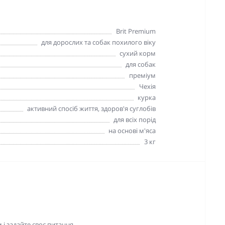
Brit Premium
для дорослих та собак похилого віку
сухий корм
для собак
преміум
Чехія
курка
активний спосіб життя, здоров'я суглобів
для всіх порід
на основі м'яса
3 кг
і задайте своє питання.