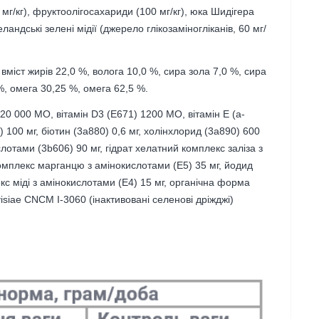
 мг/кг), фруктоолігосахариди (100 мг/кг), юка Шидігера
ландські зелені мідії (джерело глікозаміногліканів, 60 мг/
 вміст жирів 22,0 %, волога 10,0 %, сира зола 7,0 %, сира
%, омега 30,25 %, омега 62,5 %.
 20 000 МО, вітамін D3 (E671) 1200 МО, вітамін E (a-
 100 мг, біотин (3a880) 0,6 мг, холінхлорид (3a890) 600
слотами (3b606) 90 мг, гідрат хелатний комплекс заліза з
комплекс марганцю з амінокислотами (Е5) 35 мг, йодид
екс міді з амінокислотами (Е4) 15 мг, органічна форма
siae CNCM I-3060 (інактивовані селенові дріжджі)