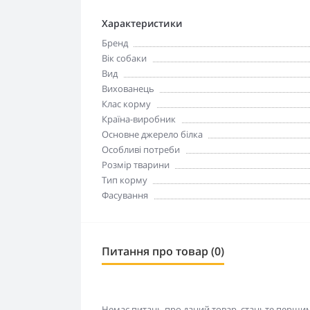
Характеристики
Бренд
Вік собаки
Вид
Вихованець
Клас корму
Країна-виробник
Основне джерело білка
Особливі потреби
Розмір тварини
Тип корму
Фасування
Питання про товар (0)
Немає питань про даний товар, станьте першим 