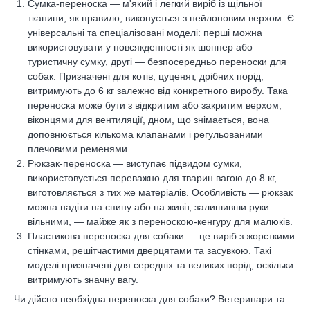
Сумка-переноска — м'який і легкий виріб із щільної
тканини, як правило, виконується з нейлоновим верхом. Є
універсальні та спеціалізовані моделі: перші можна
використовувати у повсякденності як шоппер або
туристичну сумку, другі — безпосередньо переноски для
собак. Призначені для котів, цуценят, дрібних порід,
витримують до 6 кг залежно від конкретного виробу. Така
переноска може бути з відкритим або закритим верхом,
віконцями для вентиляції, дном, що знімається, вона
доповнюється кількома клапанами і регульованими
плечовими ременями.
Рюкзак-переноска — виступає підвидом сумки,
використовується переважно для тварин вагою до 8 кг,
виготовляється з тих же матеріалів. Особливість — рюкзак
можна надіти на спину або на живіт, залишивши руки
вільними, — майже як з переноскою-кенгуру для малюків.
Пластикова переноска для собаки — це виріб з жорсткими
стінками, решітчастими дверцятами та засувкою. Такі
моделі призначені для середніх та великих порід, оскільки
витримують значну вагу.
Чи дійсно необхідна переноска для собаки? Ветеринари та