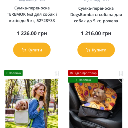
Сумка-переноска
Сумка-переноска
TEREMOK №3 для собак і
DogsBomba стьобана для
котів до 5 кг, 52*28*33
собак до 5 кг, рожева
1 226.00 грн
1 216.00 грн
Купити
Купити
⚡️ Новинка
📹 Відео про товар
⚡️ Новинка