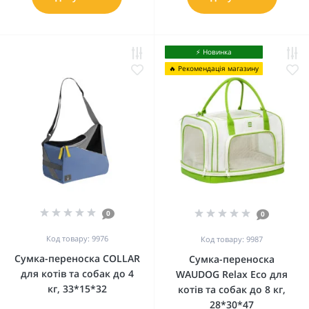
⚡️ Новинка
🔥 Рекомендація магазину
0
0
Код товару: 9976
Код товару: 9987
Сумка-переноска COLLAR
Сумка-переноска
для котів та собак до 4
WAUDOG Relax Eco для
кг, 33*15*32
котів та собак до 8 кг,
28*30*47