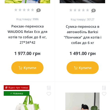
0
0
Код товару: 9986
Код товару: 30127
Рюкзак-переноска
Сумка-переноска в
WAUDOG Relax Eco для
автомобіль Barksi
котів та собак до 8 кг,
"Пончики" для котів і
27*34*42
собак до 6 кг
1 977.00 грн
1 491.00 грн
Купити
Купити
📹 Відео про товар
⚡️ Новинка