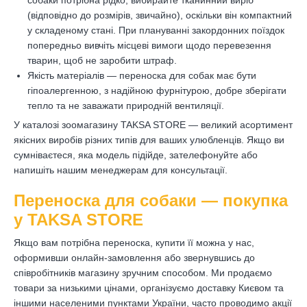
собаки потрібна рідко, вибирайте тканинний виріб
(відповідно до розмірів, звичайно), оскільки він компактний
у складеному стані. При плануванні закордонних поїздок
попередньо вивчіть місцеві вимоги щодо перевезення
тварин, щоб не заробити штраф.
Якість матеріалів — переноска для собак має бути
гіпоалергенною, з надійною фурнітурою, добре зберігати
тепло та не заважати природній вентиляції.
У каталозі зоомагазину TAKSA STORE — великий асортимент
якісних виробів різних типів для ваших улюбленців. Якщо ви
сумніваєтеся, яка модель підійде, зателефонуйте або
напишіть нашим менеджерам для консультації.
Переноска для собаки — покупка
у TAKSA STORE
Якщо вам потрібна переноска, купити її можна у нас,
оформивши онлайн-замовлення або звернувшись до
співробітників магазину зручним способом. Ми продаємо
товари за низькими цінами, організуємо доставку Києвом та
іншими населеними пунктами України, часто проводимо акції