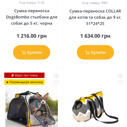
Код товару: S-36
Код товару: 9981
Сумка-переноска
Сумка-переноска COLLAR
DogsBomba стьобана для
для котів та собак до 9 кг,
собак до 5 кг, чорна
51*24*25
1 216.00 грн
1 634.00 грн
Купити
Купити
📹 Відео про товар
🔥 Рекомендація магазину