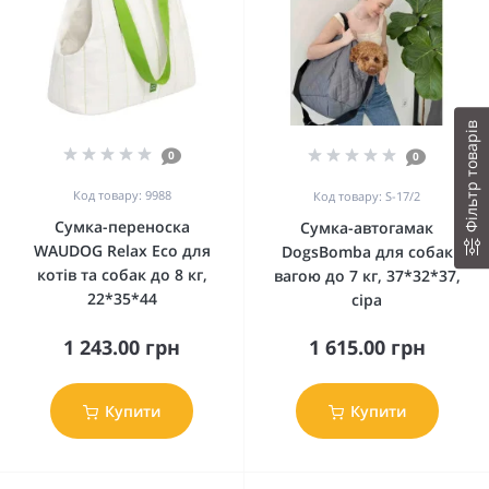
Фільтр товарів
0
0
Код товару: 9988
Код товару: S-17/2
Сумка-переноска
Сумка-автогамак
WAUDOG Relax Eco для
DogsBomba для собак
котів та собак до 8 кг,
вагою до 7 кг, 37*32*37,
22*35*44
сіра
1 243.00 грн
1 615.00 грн
Купити
Купити