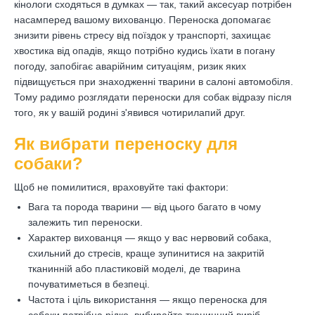
кінологи сходяться в думках — так, такий аксесуар потрібен
насамперед вашому вихованцю. Переноска допомагає
знизити рівень стресу від поїздок у транспорті, захищає
хвостика від опадів, якщо потрібно кудись їхати в погану
погоду, запобігає аварійним ситуаціям, ризик яких
підвищується при знаходженні тварини в салоні автомобіля.
Тому радимо розглядати переноски для собак відразу після
того, як у вашій родині з'явився чотирилапий друг.
Як вибрати переноску для
собаки?
Щоб не помилитися, враховуйте такі фактори:
Вага та порода тварини — від цього багато в чому
залежить тип переноски.
Характер вихованця — якщо у вас нервовий собака,
схильний до стресів, краще зупинитися на закритій
тканинній або пластиковій моделі, де тварина
почуватиметься в безпеці.
Частота і ціль використання — якщо переноска для