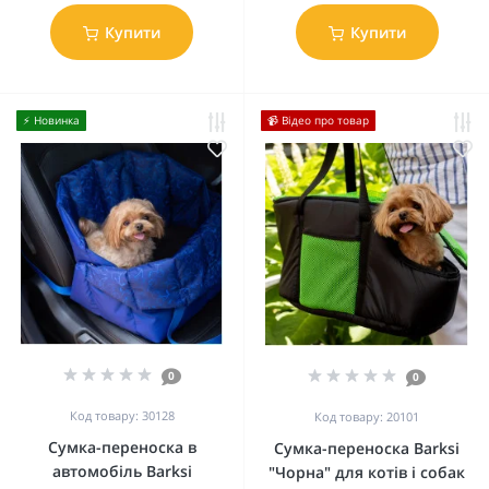
Купити
Купити
⚡️ Новинка
📹 Відео про товар
0
0
Код товару: 30128
Код товару: 20101
Сумка-переноска в
Сумка-переноска Barksi
автомобіль Barksi
"Чорна" для котів і собак