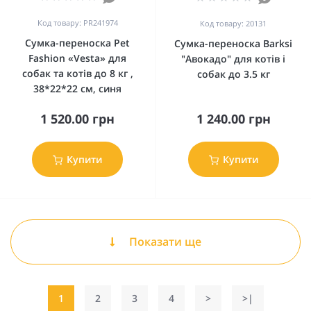
Код товару: PR241974
Код товару: 20131
Сумка-переноска Pet
Сумка-переноска Barksi
Fashion «Vesta» для
"Авокадо" для котів і
собак та котів до 8 кг ,
собак до 3.5 кг
38*22*22 см, синя
1 520.00 грн
1 240.00 грн
Купити
Купити
Показати ще
1
2
3
4
>
>|