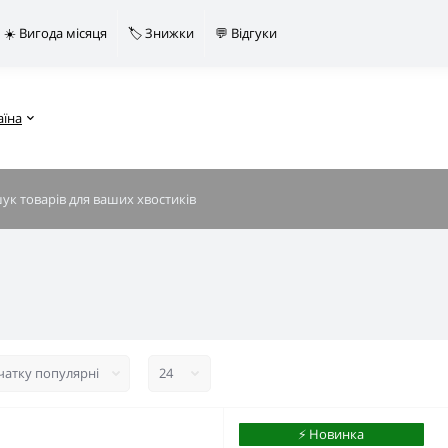
☀️ Вигода місяця
🏷️ Знижки
💬 Відгуки
аїна
⚡️ Новинка