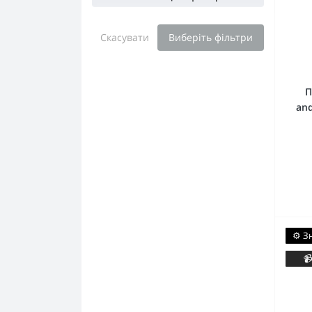
Скасувати
Виберіть фільтри
П
and
⚙️ З
