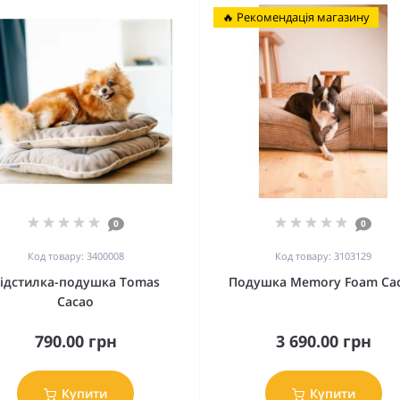
🔥 Рекомендація магазину
0
0
Код товару: 3400008
Код товару: 3103129
ідстилка-подушка Tomas
Подушка Memory Foam Ca
Cacao
790.00 грн
3 690.00 грн
Купити
Купити