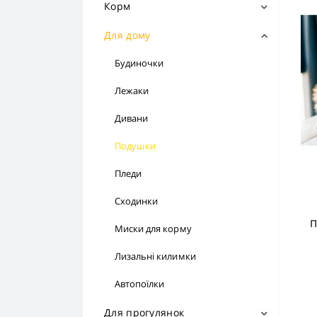
Корм
Сухий корм
Для дому
Вологий корм
Будиночки
Консерви
Лежаки
Ласощі
Дивани
Подушки
Пледи
Сходинки
П
Миски для корму
Лизальні килимки
Автопоїлки
Для прогулянок