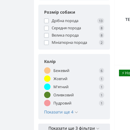
Розмір собаки
TE
Дрібна порода
13
Середня порода
8
Велика порода
8
Мініатюрна порода
2
Колір
Бежевий
6
⚡️ Н
Жовтий
1
М'ятний
1
Оливковий
1
Пудровий
1
Показати ще 4
Показати ще 3 фільтри