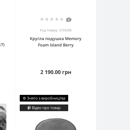
0
Код товару: 3103208
Кругла подушка Memory
7)
Foam Island Berry
2 190.00 грн
⚙️ Знято з виробництва
📹 Відео про товар