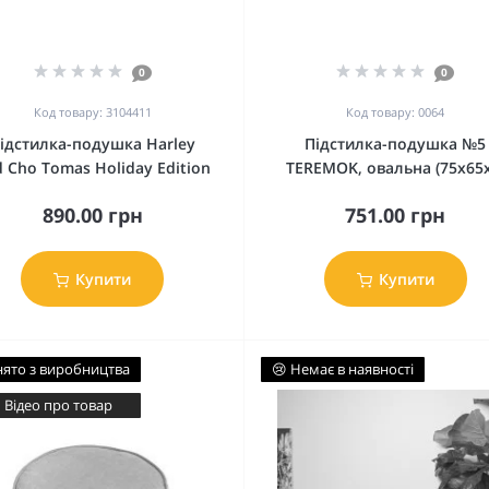
0
0
Код товару: 3104411
Код товару: 0064
ідстилка-подушка Harley
Підстилка-подушка №5
 Cho Tomas Holiday Edition
TEREMOK, овальна (75x65x
890.00 грн
751.00 грн
Купити
Купити
нято з виробництва
😢 Немає в наявності
 Відео про товар