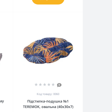
0
Код товару: 0060
ay
Підстилка-подушка №1
TEREMOK, овальна (40x30x7)