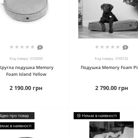
0
0
Код товару: 3103205
Код товару: 3103132
Кругла подушка Memory
Подушка Memory Foam Pi
Foam Island Yellow
2 190.00 грн
2 790.00 грн
Відео про товар
😢 Немає в наявності
емає в наявності