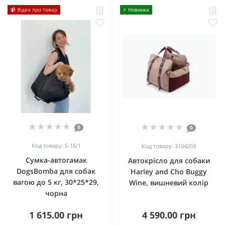
📹 Відео про товар
⚡️ Новинка
0
0
Код товару: S-16/1
Код товару: 3104203
Сумка-автогамак
Автокрісло для собаки
DogsBomba для собак
Harley and Cho Buggy
вагою до 5 кг, 30*25*29,
Wine, вишневий колір
чорна
1 615.00 грн
4 590.00 грн