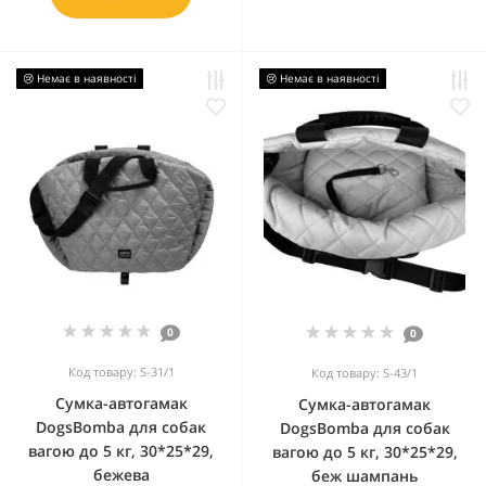
😢 Немає в наявності
😢 Немає в наявності
0
0
Код товару: S-31/1
Код товару: S-43/1
Сумка-автогамак
Сумка-автогамак
DogsBomba для собак
DogsBomba для собак
вагою до 5 кг, 30*25*29,
вагою до 5 кг, 30*25*29,
бежева
беж шампань