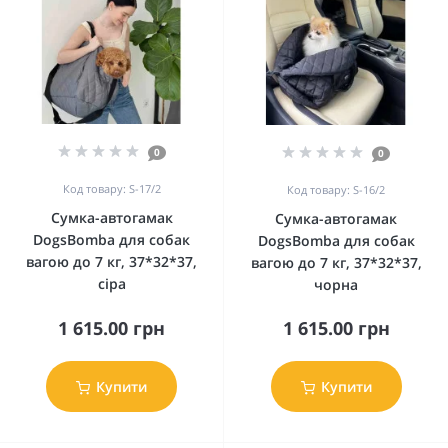
0
0
Код товару: S-17/2
Код товару: S-16/2
Сумка-автогамак
Сумка-автогамак
DogsBomba для собак
DogsBomba для собак
вагою до 7 кг, 37*32*37,
вагою до 7 кг, 37*32*37,
сіра
чорна
1 615.00 грн
1 615.00 грн
Купити
Купити