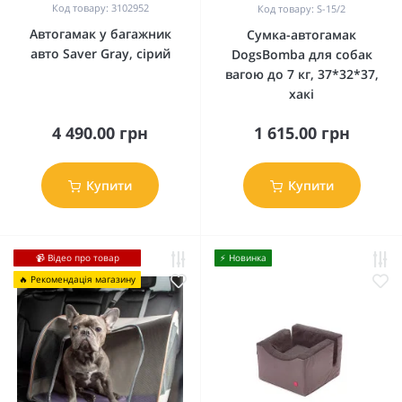
Код товару: 3102952
Код товару: S-15/2
Автогамак у багажник
Сумка-автогамак
авто Saver Gray, сірий
DogsBomba для собак
вагою до 7 кг, 37*32*37,
хакі
4 490.00 грн
1 615.00 грн
Купити
Купити
📹 Відео про товар
⚡️ Новинка
🔥 Рекомендація магазину