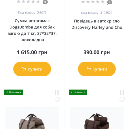
0
0
Код товару: S-67/2
Код товару: 3103520
Сумка-автогамак
Повідець в автокрісло
DogsBomba для собак
Discovery Harley and Cho
вагою до 7 кг, 37*32*37,
шоколадна
1 615.00 грн
390.00 грн
Купити
Купити
⚡️ Новинка
⚡️ Новинка