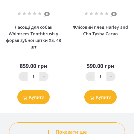
0
0
Ласощі для собак
Флісовий плед Harley and
Whimzees Toothbrush у
Cho Tysha Cacao
формі зубної щітки XS, 48
шт
859.00 грн
590.00 грн
-
+
-
+
Купити
Купити
Показати ще