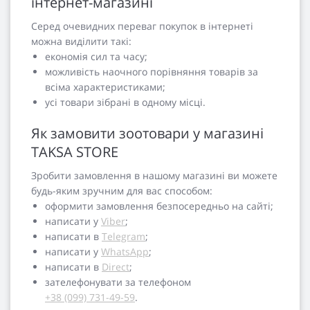
інтернет-магазині
Серед очевидних переваг покупок в інтернеті
можна виділити такі:
економія сил та часу;
можливість наочного порівняння товарів за
всіма характеристиками;
усі товари зібрані в одному місці.
Як замовити зоотовари у магазині
TAKSA STORE
Зробити замовлення в нашому магазині ви можете
будь-яким зручним для вас способом:
оформити замовлення безпосередньо на сайті;
написати у
Viber
;
написати в
Telegram
;
написати у
WhatsApp
;
написати в
Direct
;
зателефонувати за телефоном
+38 (099) 731-49-59
.