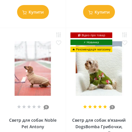
Купити
Купити
📹 Відео про товар
⚡️ Новинка
🔥 Рекомендація магазину
0
1
Светр для собак Noble
Светр для собак в'язаний
Pet Antony
DogsBomba Грибочки,