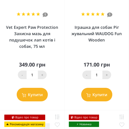
1
1
Vet Expert Paw Protection
Іграшка для собак Ріг
Захисна мазь для
жувальний WAUDOG Fun
подушечок лап котів і
Wooden
собак, 75 мл
349.00 грн
171.00 грн
-
+
-
+
Купити
Купити
📹 Відео про товар
📹 Відео про товар
🔥 Рекомендація магазину
⚡️ Новинка