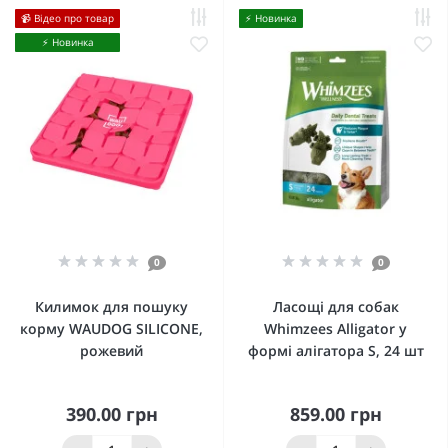
📹 Відео про товар
⚡️ Новинка
⚡️ Новинка
0
0
Килимок для пошуку
Ласощі для собак
корму WAUDOG SILICONE,
Whimzees Alligator у
рожевий
формі алігатора S, 24 шт
390.00 грн
859.00 грн