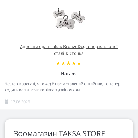
Адресник для собак BronzeDog з нержавіючої
сталі Кісточка
Наталя
Честер в захваті, я тоже) В нас металевий ошийник, то тепер
ходить калатає як корівка з дзвіночком..
12.06.2026
Зоомагазин TAKSA STORE