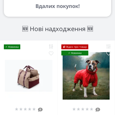
Вдалих покупок!
🆕 Нові надходження 🆕
⚡️ Новинка
📹 Відео про товар
⚡️ Новинка
0
0