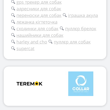
🔍
gps трекер для собак
🔍
адресники для собак
🔍
переноски для собак
🔍
іграшка акула
🔍
лежанка кігтеточка
🔍
сходинки для собак
🔍
пуллєр брелок
🔍
нашийники для собак
🔍
harley and cho
🔍
пуллєр для собак
🔍
supercat