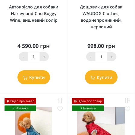
Автокрісло для собаки
Дощовик для собак
Harley and Cho Buggy
WAUDOG Clothes,
Wine, вишневий колір
водонепроникний,
червоний
4 590.00 грн
998.00 грн
-
+
-
+
Купити
Купити
📹 Відео про товар
📹 Відео про товар
⚡️ Новинка
⚡️ Новинка