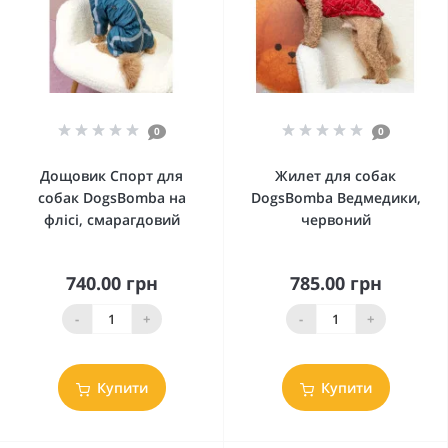
0
0
Дощовик Спорт для
Жилет для собак
собак DogsBomba на
DogsBomba Ведмедики,
флiсi, смарагдовий
червоний
740.00 грн
785.00 грн
-
+
-
+
Купити
Купити