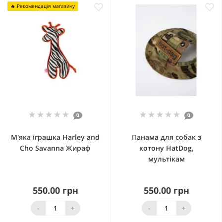
🔥 Рекомендація магазину
0
0
М'яка іграшка Harley and
Панама для собак з
Cho Savanna Жираф
котону HatDog,
мультікам
550.00 грн
550.00 грн
-
+
-
+