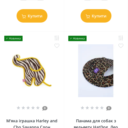
Купити
Купити
⚡️ Новинка
⚡️ Новинка
0
0
М'яка іграшка Harley and
Панама для собак з
Cho Savanna Слон
вельвету HatDog, Лео