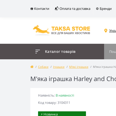
☎️ Контакти
📬 Оплата та доставка
⚙️ Бренди
Укр
Каталог товарів
Собаки
Іграшки
М'які іграшки
М'яка іграшка H
М'яка іграшка Harley and C
Наявність:
В наявності
Код товару: 3104311
⚡️ Новинка