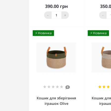
390.00 грн
350.
Купити
К
-
+
-
⚡️ Новинка
⚡️ Новинка
0
Кошик для зберігання
Кошик для
іграшок Olive
іграшо