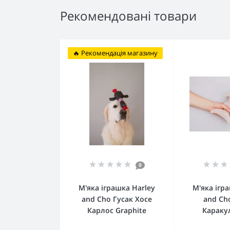
Рекомендовані товари
🔥 Рекомендація магазину
0
М'яка іграшка Harley
М'яка ігр
and Cho Гусак Хосе
and Ch
Карлос Graphite
Караку