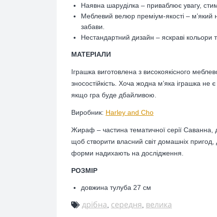
Наявна шаруділка – приваблює увагу, стим
Меблевий велюр преміум-якості – м’який н
забави.
Нестандартний дизайн – яскраві кольори 
МАТЕРІАЛИ
Іграшка виготовлена з високоякісного меблев
зносостійкість. Хоча жодна м’яка іграшка не
якщо гра буде дбайливою.
Виробник:
Harley and Cho
Жираф – частина тематичної серії Саванна, до
щоб створити власний світ домашніх пригод, 
форми надихають на дослідження.
РОЗМІР
довжина тулуба 27 см
дрібна
середня
велика
,
,