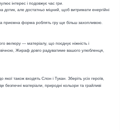
улює інтерес і подовжує час гри.
а дотик, але достатньо міцний, щоб витримати енергійні
та приємна форма роблять гру ще більш захопливою.
ого велюру — матеріалу, що поєднує ніжність і
 є вічною, Жираф довго радуватиме вашого улюбленця,
 якої також входять Слон і Тукан. Зберіть усіх героїв,
де безпечні матеріали, природні кольори та грайливі