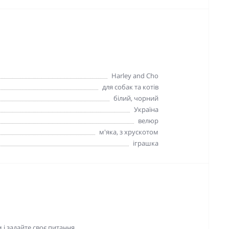
Harley and Cho
для собак та котів
білий, чорний
Україна
велюр
м'яка, з хрускотом
іграшка
і задайте своє питання.