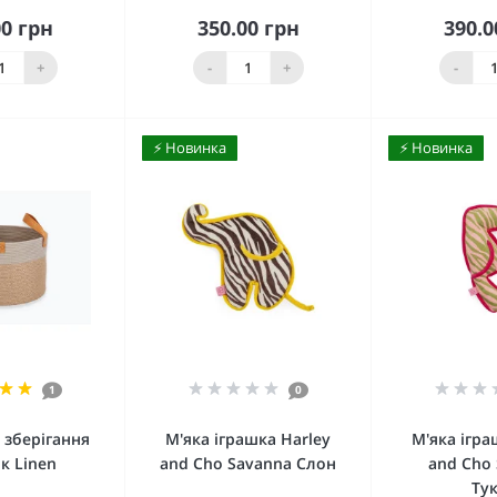
00 грн
350.00 грн
390.0
упити
Купити
Ку
+
-
+
-
⚡️ Новинка
⚡️ Новинка
1
0
 зберігання
М'яка іграшка Harley
М'яка ігра
к Linen
and Cho Savanna Слон
and Cho
Ту