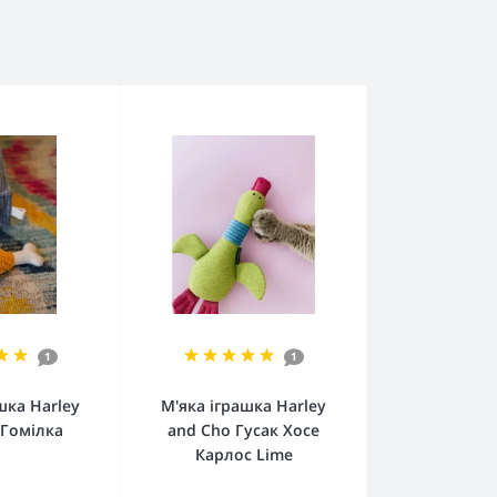
1
1
шка Harley
М'яка іграшка Harley
 Гомілка
and Cho Гусак Хосе
Карлос Lime