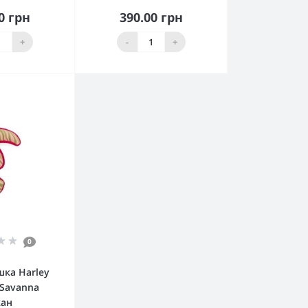
0 грн
390.00 грн
пити
Купити
+
-
+
0
шка Harley
 Savanna
кан