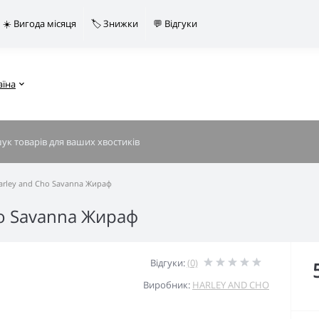
☀️ Вигода місяця
🏷️ Знижки
💬 Відгуки
аїна
arley and Cho Savanna Жираф
ho Savanna Жираф
Відгуки:
(0)
Виробник:
HARLEY AND CHO