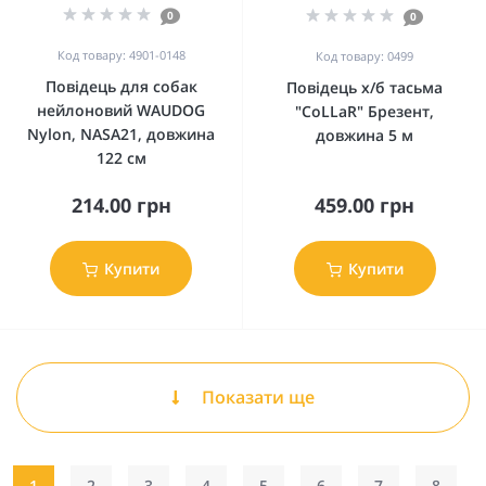
0
0
Код товару: 4901-0148
Код товару: 0499
Повідець для собак
Повідець х/б тасьма
нейлоновий WAUDOG
"CoLLaR" Брезент,
Nylon, NASA21, довжина
довжина 5 м
122 см
214.00 грн
459.00 грн
Купити
Купити
Показати ще
1
2
3
4
5
6
7
8