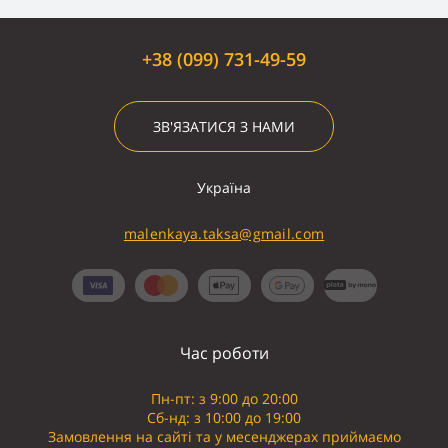
акіта-іну
стафф
шпіц
чихуахуа
цвергшнауцер
хаскі
французький бульдог
той-тер'єр
такса
спанієль
сіба-іну
+38 (099) 731-49-59
самоїд
ротвейлер
пітбуль
вівчарка
мопс
мальтезе
лабрадор
коргі
кане-корсо
йорк
доберман
бігль
ЗВ'ЯЗАТИСЯ З НАМИ
алабай
джек-рассел
Україна
malenkaya.taksa@gmail.com
Час роботи
Пн-пт: з 9:00 до 20:00
Сб-нд: з 10:00 до 19:00
Замовлення на сайті та у месенджерах приймаємо