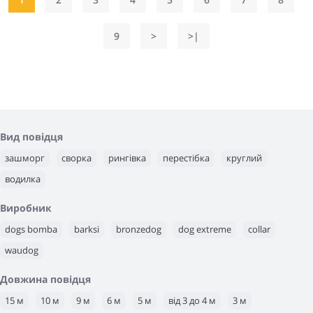
9
>
>|
Вид повідця
зашморг
сворка
рингівка
перестібка
круглий
водилка
Виробник
dogs bomba
barksi
bronzedog
dog extreme
collar
waudog
Довжина повідця
15 м
10 м
9 м
6 м
5 м
від 3 до 4 м
3 м