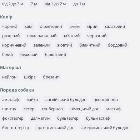
від 2 до 3 м
2 м
від 1 до 2 м
до 1 м
Колір
чорний
хакі
фіолетовий
синій
сірий
салатовий
рожевий
помаранчевий
м'ятний
червоний
коричневий
зелений
жовтий
блакитний
бордовий
білий
бежевий
бірюзовий
Матеріал
нейлон
шкіра
брезент
Порода собаки
амстафф
лайка
англійський бульдог
цвергпінчер
ши-тцу
сетер
сенбернар
німецький дог
мастиф
фокстер'єр
далматин
бультер'єр
бульмастиф
бостон-тер'єр
аргентинський дог
американський бульдог
малінуа
шарпей
боксер
пудель
пекінес
маламут