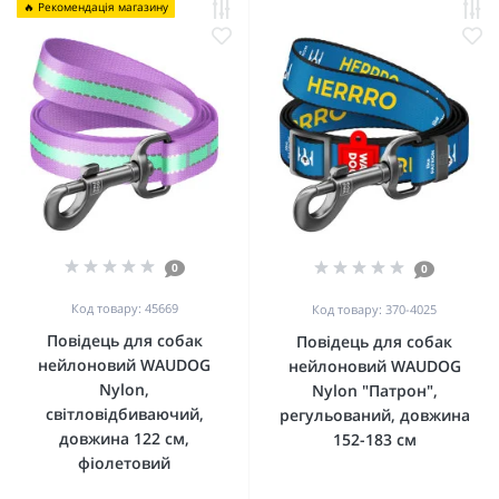
🔥 Рекомендація магазину
0
0
Код товару: 45669
Код товару: 370-4025
Повідець для собак
Повідець для собак
нейлоновий WAUDOG
нейлоновий WAUDOG
Nylon,
Nylon "Патрон",
світловідбиваючий,
регульований, довжина
довжина 122 см,
152-183 см
фіолетовий