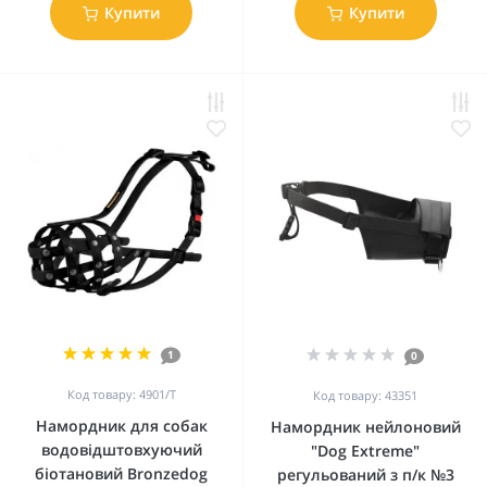
Купити
Купити
1
0
Код товару: 4901/Т
Код товару: 43351
Намордник для собак
Намордник нейлоновий
водовідштовхуючий
"Dog Extremе"
біотановий Bronzedog
регульований з п/к №3