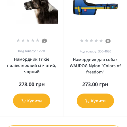
0
0
Код товару: 17591
Код товару: 350-4020
Намордник Trixie
Намордник для собак
поліестеровий сітчатий,
WAUDOG Nylon "Colors of
чорний
freedom"
278.00 грн
273.00 грн
Купити
Купити