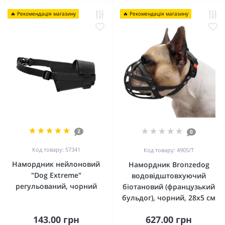
🔥 Рекомендація магазину
🔥 Рекомендація магазину
2
0
Код товару: 57341
Код товару: 4905/Т
Намордник нейлоновий
Намордник Bronzedog
"Dog Extremе"
водовідштовхуючий
регульований, чорний
біотановий (французький
бульдог), чорний, 28х5 см
143.00 грн
627.00 грн