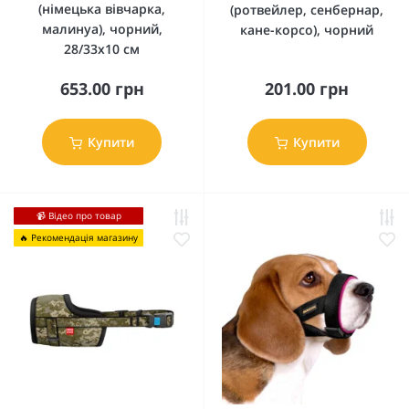
(німецька вівчарка,
(ротвейлер, сенбернар,
малинуа), чорний,
кане-корсо), чорний
28/33х10 см
653.00 грн
201.00 грн
Купити
Купити
📹 Відео про товар
🔥 Рекомендація магазину