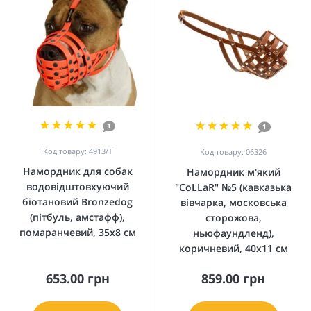
1
1
Код товару: 4913/T
Код товару: 06326
Намордник для собак
Намордник м'який
водовідштовхуючий
"CoLLaR" №5 (кавказька
біотановий Bronzedog
вівчарка, московська
(пітбуль, амстафф),
сторожова,
помаранчевий, 35х8 см
ньюфаундленд),
коричневий, 40х11 см
653.00 грн
859.00 грн