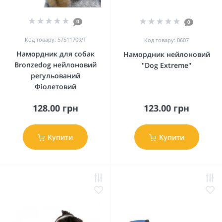
0
0
Код товару: 57511709/Т
Код товару: 0607
Намордник для собак
Намордник нейлоновий
Bronzedog нейлоновий
"Dog Extremе"
регульований
Фіолетовий
128.00 грн
123.00 грн
Купити
Купити