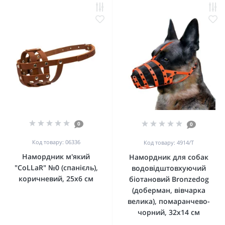
0
0
Код товару: 06336
Код товару: 4914/Т
Намордник м'який
Намордник для собак
"CoLLaR" №0 (спанієль),
водовідштовхуючий
коричневий, 25х6 см
біотановий Bronzedog
(доберман, вівчарка
велика), помаранчево-
чорний, 32х14 см