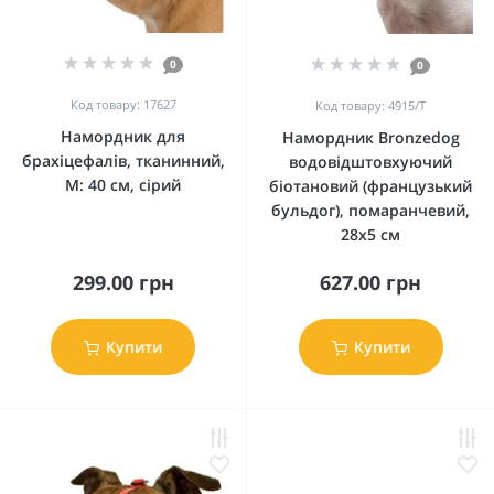
0
0
Код товару: 17627
Код товару: 4915/Т
Намордник для
Намордник Bronzedog
брахіцефалів, тканинний,
водовідштовхуючий
М: 40 см, сірий
біотановий (французький
бульдог), помаранчевий,
28х5 см
299.00 грн
627.00 грн
Купити
Купити