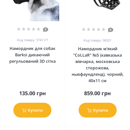
0
0
Код товару: 57411/Т
Код товару: 06321
Намордник для собак
Намордник м'який
Barksi дихаючий
"CoLLaR" №5 (кавказька
регульований 3D сітка
вівчарка, московська
сторожова,
ньюфаундленд), чорний,
40х11 см
135.00 грн
859.00 грн
Купити
Купити