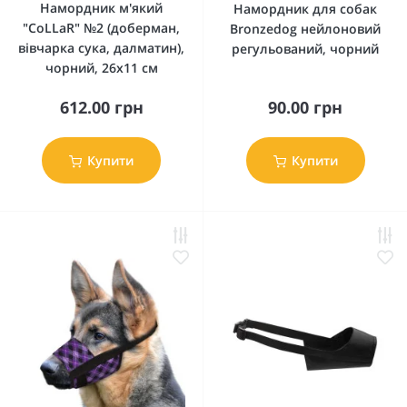
Намордник м'який
Намордник для собак
"CoLLaR" №2 (доберман,
Bronzedog нейлоновий
вівчарка сука, далматин),
регульований, чорний
чорний, 26х11 см
612.00 грн
90.00 грн
Купити
Купити