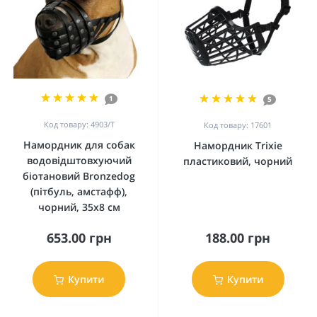
1
5
Код товару: 4903/Т
Код товару: 17601
Намордник для собак
Намордник Trixie
водовідштовхуючий
пластиковий, чорний
біотановий Bronzedog
(пітбуль, амстафф),
чорний, 35х8 см
653.00 грн
188.00 грн
Купити
Купити