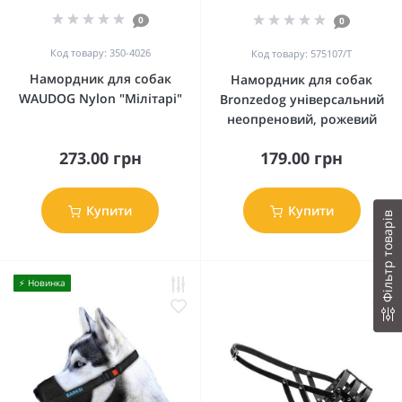
0
0
Код товару: 350-4026
Код товару: 575107/Т
Намордник для собак
Намордник для собак
WAUDOG Nylon "Мілітарі"
Bronzedog універсальний
неопреновий, рожевий
273.00 грн
179.00 грн
Купити
Купити
Фільтр товарів
⚡️ Новинка