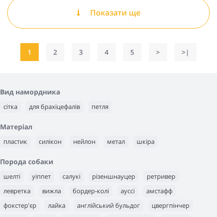
Показати ще
1
2
3
4
5
>
>|
Вид намордника
сітка
для брахіцефалів
петля
Матеріал
пластик
силікон
нейлон
метал
шкіра
Порода собаки
шелті
уіппет
салукі
різеншнауцер
ретривер
левретка
вижла
бордер-колі
ауссі
амстафф
фокстер'єр
лайка
англійський бульдог
цвергпінчер