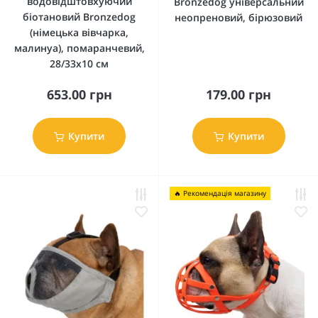
водовідштовхуючий
Bronzedog універсальний
біотановий Bronzedog
неопреновий, бірюзовий
(німецька вівчарка,
малинуа), помаранчевий,
28/33х10 см
653.00 грн
179.00 грн
Купити
Купити
🔥 Рекомендація магазину