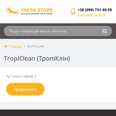
+38 (099) 731-49-59
Замовити дзвінок
Бренди
TROPICLEAN
TropiClean (ТропіКлін)
Тут нічого немає :(
Продовжити