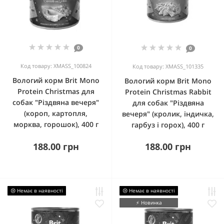
0
0
Код товару: XMASS_100824
Код товару: XMASS_101335
Вологий корм Brit Mono
Вологий корм Brit Mono
Protein Christmas для
Protein Christmas Rabbit
собак "Різдвяна вечеря"
для собак "Різдвяна
(короп, картопля,
вечеря" (кролик, індичка,
морква, горошок), 400 г
гарбуз і горох), 400 г
188.00 грн
188.00 грн
😢 Немає в наявності
😢 Немає в наявності
⚡️ Новинка