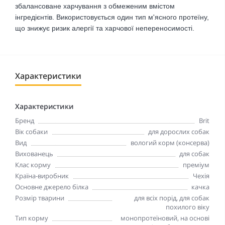
збалансоване харчування з обмеженим вмістом
інгредієнтів. Використовується один тип м'ясного протеїну,
що знижує ризик алергії та харчової непереносимості.
Характеристики
Характеристики
Бренд
Brit
Вік собаки
для дорослих собак
Вид
вологий корм (консерва)
Вихованець
для собак
Клас корму
преміум
Країна-виробник
Чехія
Основне джерело білка
качка
Розмір тварини
для всіх порід, для собак
похилого віку
Тип корму
монопротеїновий, на основі