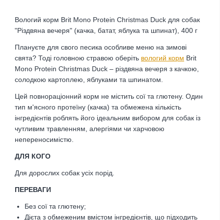
Вологий корм Brit Mono Protein Christmas Duck для собак
"Різдвяна вечеря" (качка, батат, яблука та шпинат), 400 г
Плануєте для свого песика особливе меню на зимові
свята? Тоді головною стравою оберіть
вологий корм
Brit
Mono Protein Christmas Duck – різдвяна вечеря з качкою,
солодкою картоплею, яблуками та шпинатом.
Цей повнораціонний корм не містить сої та глютену. Один
тип м'ясного протеїну (качка) та обмежена кількість
інгредієнтів роблять його ідеальним вибором для собак із
чутливим травленням, алергіями чи харчовою
непереносимістю.
ДЛЯ КОГО
Для дорослих собак усіх порід.
ПЕРЕВАГИ
Без сої та глютену;
Дієта з обмеженим вмістом інгредієнтів, що підходить