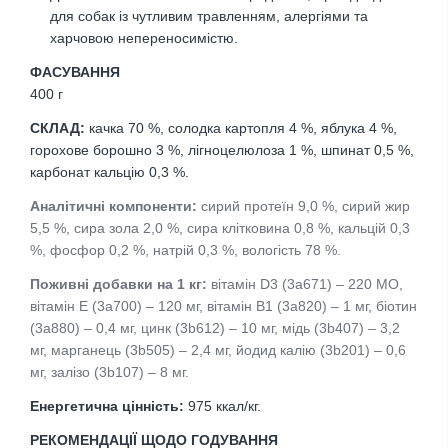
для собак із чутливим травленням, алергіями та
харчовою непереносимістю.
ФАСУВАННЯ
400 г
СКЛАД:
качка 70 %, солодка картопля 4 %, яблука 4 %,
горохове борошно 3 %, лігноцелюлоза 1 %, шпинат 0,5 %,
карбонат кальцію 0,3 %.
Аналітичні компоненти:
сирий протеїн 9,0 %, сирий жир
5,5 %, сира зола 2,0 %, сира клітковина 0,8 %, кальцій 0,3
%, фосфор 0,2 %, натрій 0,3 %, вологість 78 %.
Поживні
добавки на 1 кг:
вітамін D3 (3a671) – 220 МО,
вітамін Е (3a700) – 120 мг, вітамін B1 (3a820) – 1 мг, біотин
(3a880) – 0,4 мг, цинк (3b612) – 10 мг, мідь (3b407) – 3,2
мг, марганець (3b505) – 2,4 мг, йодид калію (3b201) – 0,6
мг, залізо (3b107) – 8 мг.
Енергетична цінність:
975 ккал/кг.
РЕКОМЕНДАЦІЇ ЩОДО ГОДУВАННЯ