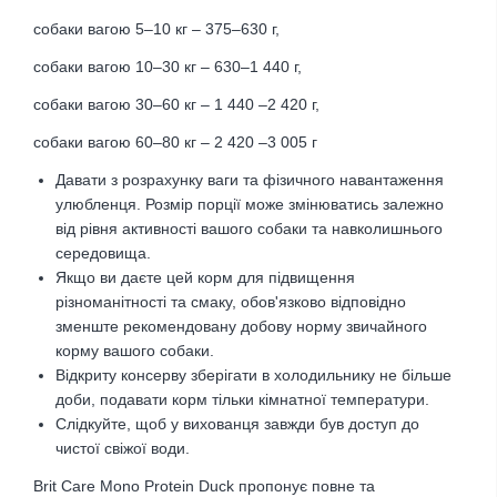
собаки вагою 5–10 кг – 375–630 г,
собаки вагою 10–30 кг – 630–1 440 г,
собаки вагою 30–60 кг – 1 440 –2 420 г,
собаки вагою 60–80 кг – 2 420 –3 005 г
Давати з розрахунку ваги та фізичного навантаження
улюбленця.
Розмір порції може змінюватись залежно
від рівня активності вашого собаки та навколишнього
середовища.
Якщо ви даєте цей корм для підвищення
різноманітності та смаку, обов'язково відповідно
зменште рекомендовану добову норму звичайного
корму вашого собаки.
Відкриту консерву зберігати в холодильнику не більше
доби, подавати корм тільки кімнатної температури.
Слідкуйте, щоб у вихованця завжди був доступ до
чистої свіжої води.
Brit Care Mono Protein Duck пропонує повне та