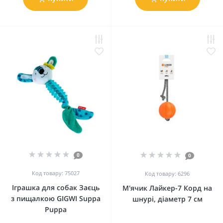
0
0
Код товару: 75027
Код товару: 6296
Іграшка для собак Заєць
М'ячик Лайкер-7 Корд на
з пищалкою GIGWI Suppa
шнурі, діаметр 7 см
Puppa