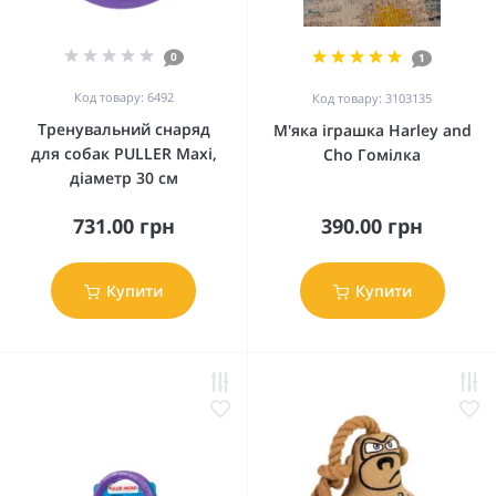
0
1
Код товару: 6492
Код товару: 3103135
Тренувальний снаряд
М'яка іграшка Harley and
для собак PULLER Мaxi,
Cho Гомілка
діаметр 30 см
731.00 грн
390.00 грн
Купити
Купити