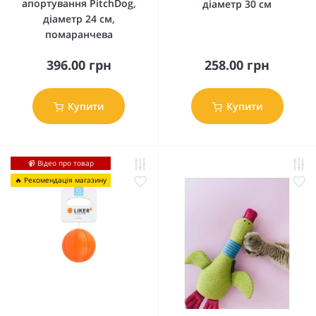
апортування PitchDog,
діаметр 30 см
діаметр 24 см,
помаранчева
396.00 грн
258.00 грн
Купити
Купити
📹 Відео про товар
🔥 Рекомендація магазину