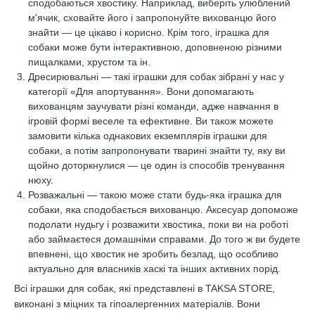
сподобаються хвостику. Наприклад, виберіть улюблений
м'ячик, сховайте його і запропонуйте вихованцю його
знайти — це цікаво і корисно. Крім того, іграшка для
собаки може бути інтерактивною, доповненою різними
пищалками, хрустом та ін.
Дресирювальні — такі іграшки для собак зібрані у нас у
категорії «Для апортування». Вони допомагають
вихованцям заучувати різні команди, адже навчання в
ігровій формі веселе та ефективне. Ви також можете
замовити кілька однакових екземплярів іграшки для
собаки, а потім запропонувати тварині знайти ту, яку ви
щойно доторкнулися — це один із способів тренування
нюху.
Розважальні — такою може стати будь-яка іграшка для
собаки, яка сподобається вихованцю. Аксесуар допоможе
подолати нудьгу і розважити хвостика, поки ви на роботі
або займаєтеся домашніми справами. До того ж ви будете
впевнені, що хвостик не зробить безлад, що особливо
актуально для власників хаскі та інших активних порід.
Всі іграшки для собак, які представлені в TAKSA STORE,
виконані з міцних та гіпоалергенних матеріалів. Вони