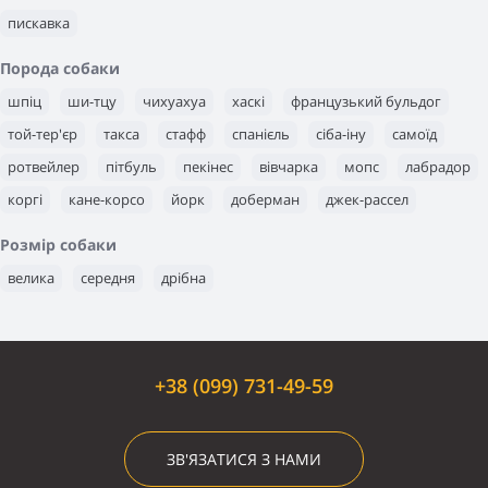
пискавка
Порода собаки
шпіц
ши-тцу
чихуахуа
хаскі
французький бульдог
той-тер'єр
такса
стафф
спанієль
сіба-іну
самоїд
ротвейлер
пітбуль
пекінес
вівчарка
мопс
лабрадор
коргі
кане-корсо
йорк
доберман
джек-рассел
бультер'єр
бігль
амстафф
алабай
Розмір собаки
велика
середня
дрібна
+38 (099) 731-49-59
ЗВ'ЯЗАТИСЯ З НАМИ