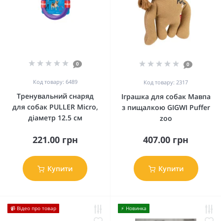
0
0
Код товару: 6489
Код товару: 2317
Тренувальний снаряд
Іграшка для собак Мавпа
для собак PULLER Micro,
з пищалкою GIGWI Puffer
діаметр 12.5 см
zoo
221.00 грн
407.00 грн
Купити
Купити
📹 Відео про товар
⚡️ Новинка