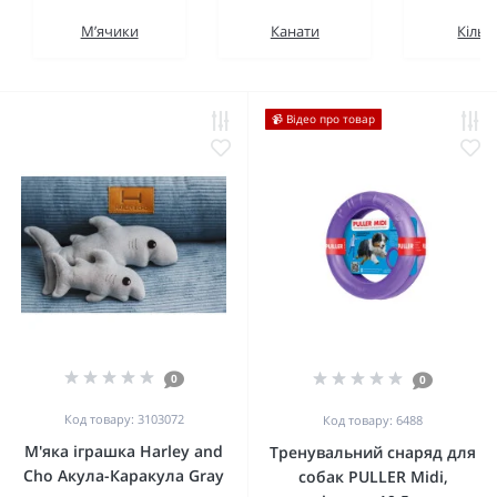
М’ячики
Канати
Кільц
📹 Відео про товар
0
0
Код товару: 3103072
Код товару: 6488
М'яка іграшка Harley and
Тренувальний снаряд для
Cho Акула-Каракула Gray
собак PULLER Midi,