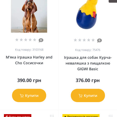
0
0
Код товару: 3103168
Код товару: 75476
М'яка іграшка Harley and
Іграшка для собак Курча-
Cho Сосисочки
неваляшка з пищалкою
GIGWI Basic
390.00 грн
376.00 грн
Купити
Купити
📹 Відео про товар
🔥 Рекомендація магазину