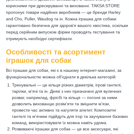
корисними при дресируванні та вихованні. TAKSA STORE
пропонує товари надійних виробників — це бренди Harley
and Cho, Puller, Waudog та ін. Кожна іграшка для собаки
гарантовано безпечна для здоров'я вашого хвостика, оскільки
перед серійним випуском фірми проводять тестування та
отримують необхідні сертифікати.
Особливості та асортимент
іграшок для собак
Всі іграшки для собак, які є в нашому інтернет-магазині, за
функціональністю можна об'єднати в декілька категорій:
Тренувальні — це кільця різних діаметрів, ігрові гантелі,
тарілки, м'ячі та ін. Деякі з них призначені для вуличних
розваг, наприклад, фрісбі та кільця — погоня за ними
дозволить вихованцю розім'яти та зміцнити м'язи,
провести час активно та нагуляти апетит. Композитні
гантелі та м'ячики підійдуть для ігор та заучування базових
команд, використовувати їх можна навіть удома.
Розвиваючі іграшки для собак — це все аксесуари, які