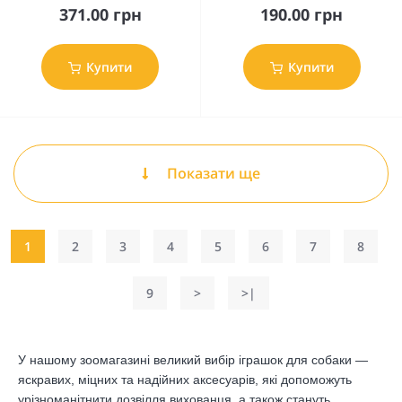
371.00 грн
190.00 грн
Купити
Купити
Показати ще
1
2
3
4
5
6
7
8
9
>
>|
У нашому зоомагазині великий вибір іграшок для собаки —
яскравих, міцних та надійних аксесуарів, які допоможуть
урізноманітнити дозвілля вихованця, а також стануть