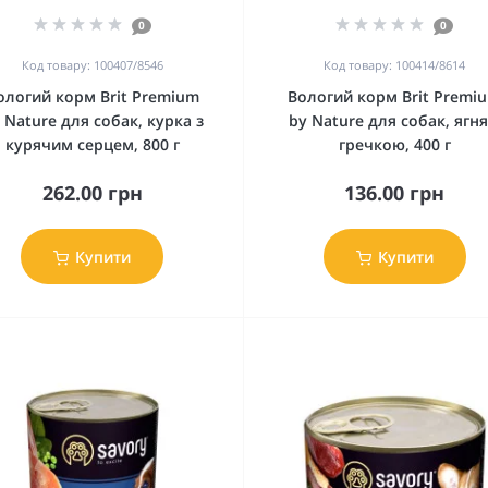
0
0
Код товару: 100407/8546
Код товару: 100414/8614
ологий корм Brit Premium
Вологий корм Brit Premi
 Nature для собак, курка з
by Nature для собак, ягня
курячим серцем, 800 г
гречкою, 400 г
262.00 грн
136.00 грн
Купити
Купити