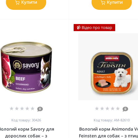
Купити
Купити
📹 Відео про товар
0
0
Код товару: 30426
Код товару: AM-82610
Вологий корм Savory для
Вологий корм Animonda 
дорослих собак – з
Feinsten для собак – з пти