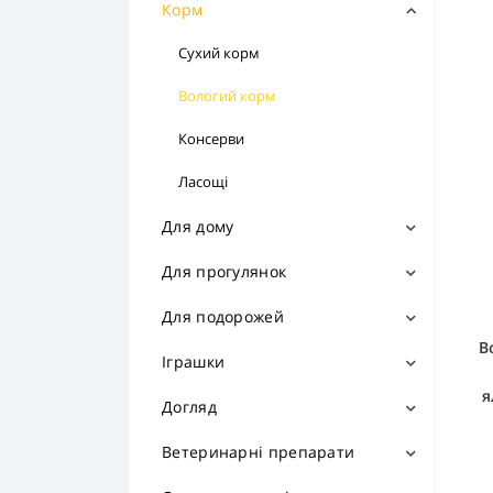
Корм
Сухий корм
Вологий корм
Консерви
Ласощі
Для дому
Будиночки
Для прогулянок
Лежаки
Амуніція
Для подорожей
В
Дивани
Рулетки
Переноски
Іграшки
я
Подушки
Одяг
Автоаксесуари
М’ячики
Догляд
Пледи
Взуття
Підстилки
Канати
Косметика
Ветеринарні препарати
Сходинки
Аксесуари
Рятувальні жилети
Кільця