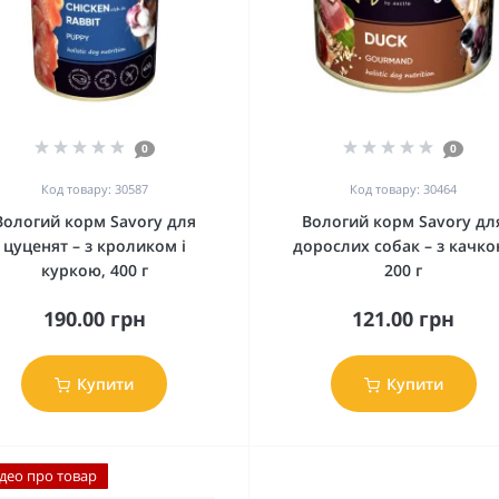
0
0
Код товару: 30587
Код товару: 30464
Вологий корм Savory для
Вологий корм Savory дл
цуценят – з кроликом і
дорослих собак – з качко
куркою, 400 г
200 г
190.00 грн
121.00 грн
Купити
Купити
ідео про товар