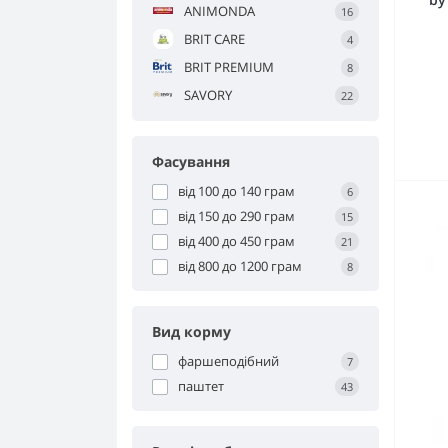
ANIMONDA
16
Засоби для догляду
BRIT CARE
4
BRIT PREMIUM
8
SAVORY
22
Фасування
від 100 до 140 грам
6
від 150 до 290 грам
15
від 400 до 450 грам
21
від 800 до 1200 грам
8
Вид корму
фаршеподібний
7
паштет
43