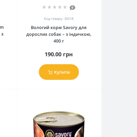
0
Код товару: 30518
um
Вологий корм Savory для
 з
дорослих собак – з індичкою,
400 г
190.00 грн
Купити