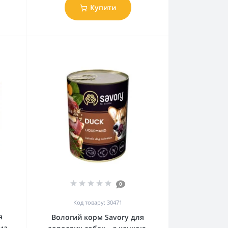
Купити
0
Код товару: 30471
я
Вологий корм Savory для
ма