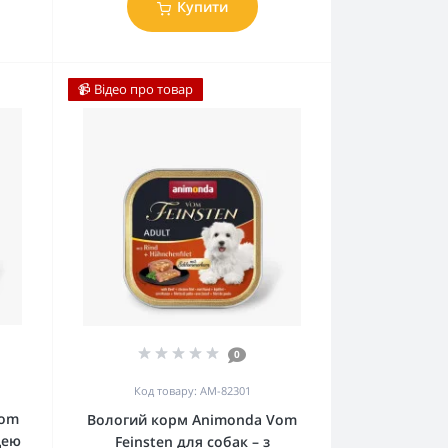
Купити
📹 Відео про товар
0
Код товару: AM-82301
Vom
Вологий корм Animonda Vom
цею
Feinsten для собак – з