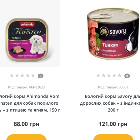
0
0
Код товару: AM-82623
Код товару: 30501
логий корм Animonda Vom
Вологий корм Savory дл
insten для собак похилого
дорослих собак – з індичк
у – з птицею та ягням, 150 г
200 г
88.00 грн
121.00 грн