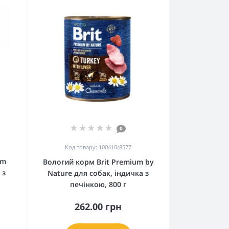
0
Код товару: 100410/8577
um
Вологий корм Brit Premium by
 з
Nature для собак, індичка з
печінкою, 800 г
262.00 грн