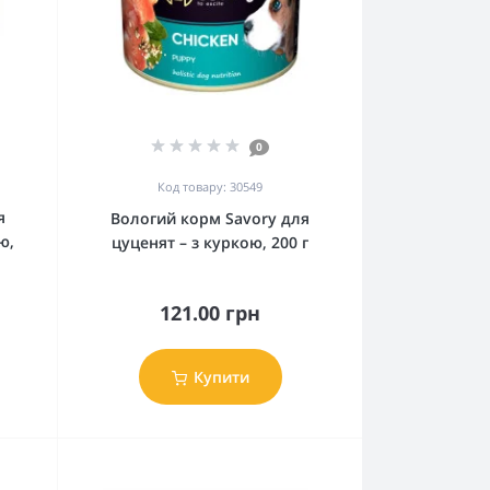
0
Код товару: 30549
я
Вологий корм Savory для
ю,
цуценят – з куркою, 200 г
121.00 грн
Купити