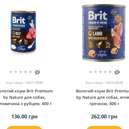
0
0
Код товару: 100411/8584
Код товару: 100416/8638
ологий корм Brit Premium
Вологий корм Brit Premi
by Nature для собак,
by Nature для собак, ягня
ловичина з рубцем, 400 г
гречкою, 800 г
136.00 грн
262.00 грн