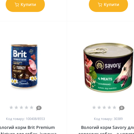
Купити
Купити
0
0
Код товару: 100408/8553
Код товару: 30389
ологий корм Brit Premium
Вологий корм Savory дл
 Nature для собак, індичка
дорослих собак – з чотир