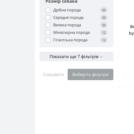
Розмір собаки
Дрібна порода
50
Середня порода
50
Велика порода
50
В
Мініатюрна порода
by
12
Гігантська порода
12
Показати ще 7 фільтрів
Скасувати
Виберіть фільтри