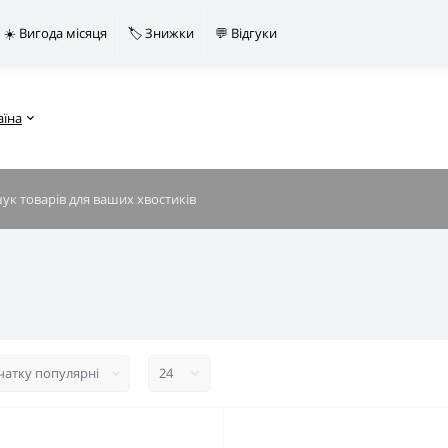
☀️ Вигода місяця
🏷️ Знижки
💬 Відгуки
аїна