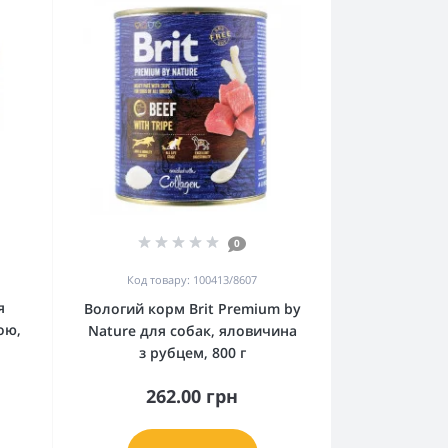
0
Код товару: 100413/8607
я
Вологий корм Brit Premium by
ою,
Nature для собак, яловичина
з рубцем, 800 г
262.00 грн