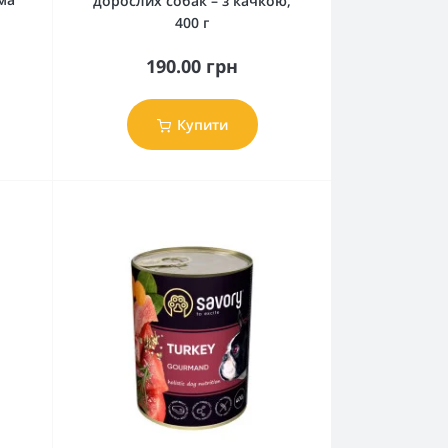
дорослих собак – з качкою,
400 г
190.00 грн
Купити