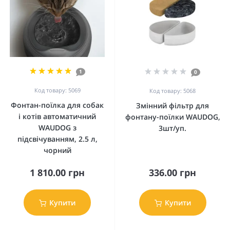
1
0
Код товару: 5069
Код товару: 5068
Фонтан-поїлка для собак
Змінний фільтр для
і котів автоматичний
фонтану-поїлки WAUDOG,
WAUDOG з
3шт/уп.
підсвічуванням, 2.5 л,
чорний
1 810.00 грн
336.00 грн
Купити
Купити