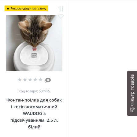
🔥 Рекомендація магазину
Фільтр товарів
0
Код товару: 506915
Фонтан-поїлка для собак
і котів автоматичний
WAUDOG з
підсвічуванням, 2.5 л,
білий