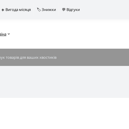
☀️ Вигода місяця
🏷️ Знижки
💬 Відгуки
аїна