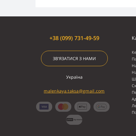
+38 (099) 731-49-59
К
К
ЗВ'ЯЗАТИСЯ З НАМИ
П
Н
Н
Україна
Ш
С
malenkaya.taksa@gmail.com
П
А
Л
По