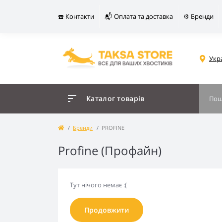
☎️ Контакти
📬 Оплата та доставка
⚙️ Бренди
Укр
Каталог товарів
Бренди
PROFINE
Profine (Профайн)
Тут нічого немає :(
Продовжити