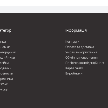
атегорії
Інформація
епки
Контакти
анамки
Оплата та доставка
амордники
Умови використання
ашийники
Обмін та повернення
лейки
Політика конфіденційності
ходинки
Карта сайту
ереноски
Виробники
дресники
ежаки
відці