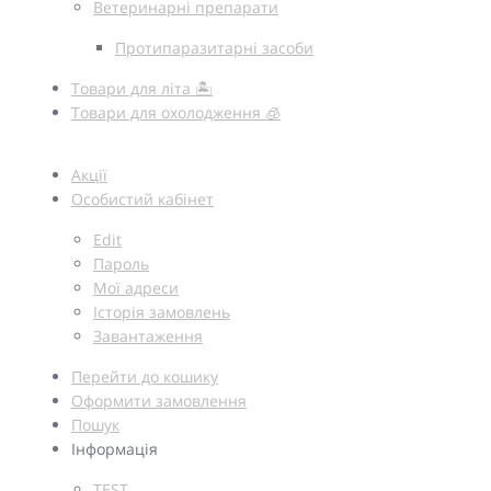
Ветеринарні препарати
Протипаразитарні засоби
Товари для літа 🏝️
Товари для охолодження 🧊
Акції
Особистий кабінет
Edit
Пароль
Мої адреси
Історія замовлень
Завантаження
Перейти до кошику
Оформити замовлення
Пошук
Інформація
TEST