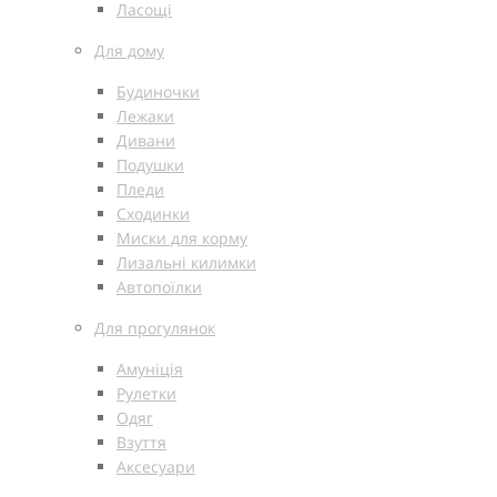
Ласощі
Для дому
Будиночки
Лежаки
Дивани
Подушки
Пледи
Сходинки
Миски для корму
Лизальні килимки
Автопоїлки
Для прогулянок
Амуніція
Рулетки
Одяг
Взуття
Аксесуари