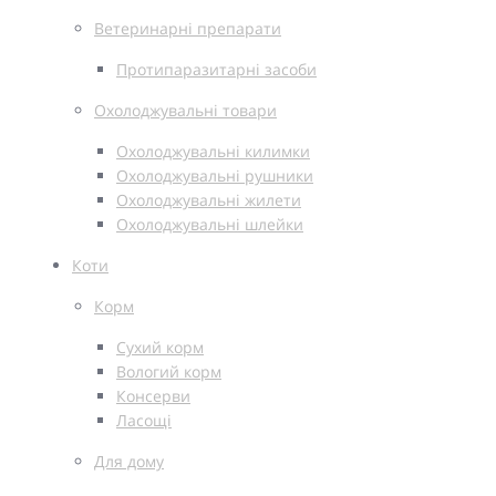
Ветеринарні препарати
Протипаразитарні засоби
Охолоджувальні товари
Охолоджувальні килимки
Охолоджувальні рушники
Охолоджувальні жилети
Охолоджувальні шлейки
Коти
Корм
Сухий корм
Вологий корм
Консерви
Ласощі
Для дому