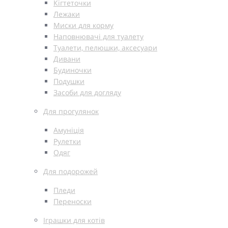
Кігтеточки
Лежаки
Миски для корму
Наповнювачі для туалету
Туалети, пелюшки, аксесуари
Дивани
Будиночки
Подушки
Засоби для догляду
Для прогулянок
Амуніція
Рулетки
Одяг
Для подорожей
Пледи
Переноски
Іграшки для котів