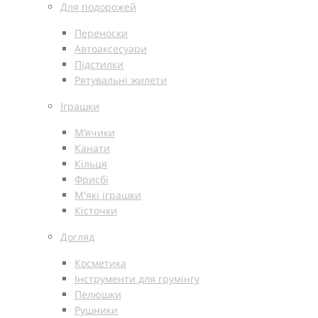
Для подорожей
Переноски
Автоаксесуари
Підстилки
Рятувальні жилети
Іграшки
М’ячики
Канати
Кільця
Фрисбі
М'які іграшки
Кісточки
Догляд
Косметика
Інструменти для грумінгу
Пелюшки
Рушники