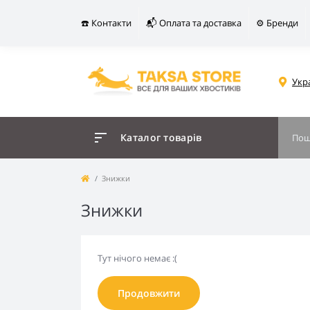
☎️ Контакти
📬 Оплата та доставка
⚙️ Бренди
Укр
Каталог товарів
Знижки
Знижки
Тут нічого немає :(
Продовжити