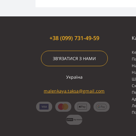
+38 (099) 731-49-59
К
К
ЗВ'ЯЗАТИСЯ З НАМИ
П
Н
Н
Україна
Ш
С
malenkaya.taksa@gmail.com
П
А
Л
По