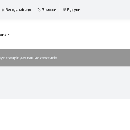
☀️ Вигода місяця
🏷️ Знижки
💬 Відгуки
аїна