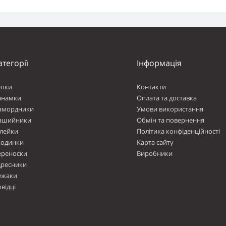
атегорії
Інформація
епки
Контакти
анамки
Оплата та доставка
амордники
Умови використання
ашийники
Обмін та повернення
лейки
Політика конфіденційності
ходинки
Карта сайту
ереноски
Виробники
дресники
ежаки
відці