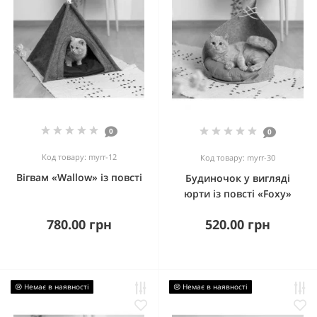
0
0
Код товару: myrr-12
Код товару: myrr-30
Вігвам «Wallow» із повсті
Будиночок у вигляді
юрти із повсті «Foxy»
780.00 грн
520.00 грн
😢 Немає в наявності
😢 Немає в наявності