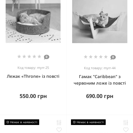
0
0
Код товару: myrr-25
Код товару: myrr-44
Лежак «Throne» із повсті
Гамак "Caribbean" з
червоним ложе із повсті
550.00 грн
690.00 грн
😢 Немає в наявності
😢 Немає в наявності