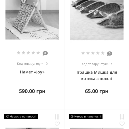
0
0
Код товару: myrr-10
Код товару: myrr-37
Намет «Joy»
Іграшка Мишка для
котика з повсті
590.00 грн
65.00 грн
😢 Немає в наявності
😢 Немає в наявності