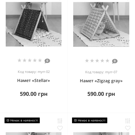
0
0
Код товару: myrr-02
Код товару: myrr-07
Намет «Stellar»
Намет «Zigzag gray»
590.00 грн
590.00 грн
😢 Немає в наявності
😢 Немає в наявності