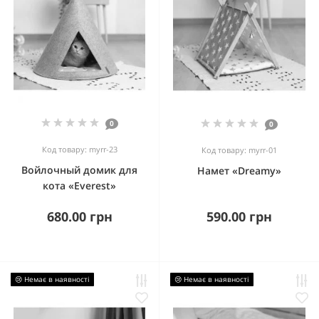
0
0
Код товару: myrr-23
Код товару: myrr-01
Войлочный домик для
Намет «Dreamy»
кота «Everest»
680.00 грн
590.00 грн
😢 Немає в наявності
😢 Немає в наявності