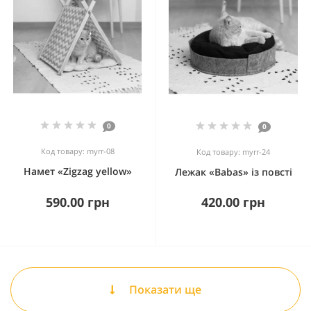
0
0
Код товару: myrr-08
Код товару: myrr-24
Намет «Zigzag yellow»
Лежак «Babas» із повсті
590.00 грн
420.00 грн
Показати ще