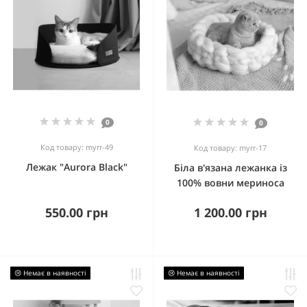
0
0
Код товару: myrr-49
Код товару: myrr-17
Лежак "Aurora Black"
Біла в'язана лежанка із
100% вовни мериноса
550.00 грн
1 200.00 грн
😢 Немає в наявності
😢 Немає в наявності