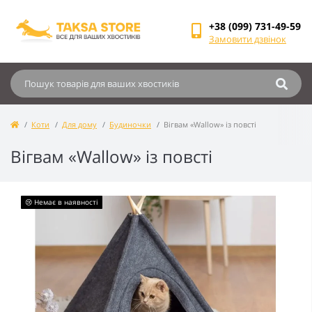
+38 (099) 731-49-59
Замовити дзвінок
Коти
Для дому
Будиночки
Вігвам «Wallow» із повсті
Вігвам «Wallow» із повсті
😢 Немає в наявності