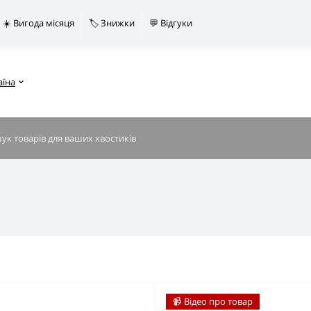
☀️ Вигода місяця
🏷️ Знижки
💬 Відгуки
аїна
📹 Відео про товар