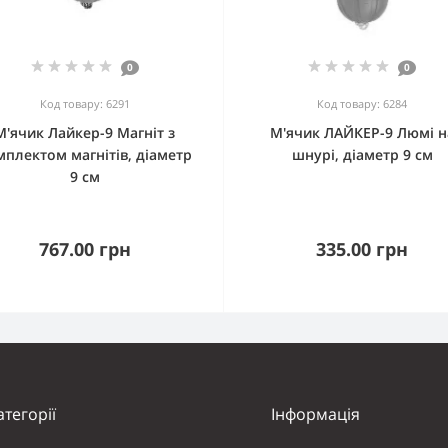
0
0
Код товару: 6291
Код товару: 6284
М'ячик Лайкер-9 Магніт з
М'ячик ЛАЙКЕР-9 Люмі н
мплектом магнітів, діаметр
шнурі, діаметр 9 см
9 см
767.00 грн
335.00 грн
атегорії
Інформація