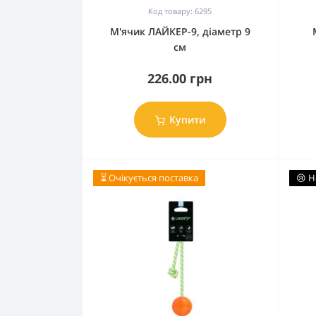
Код товару: 6295
М'ячик ЛАЙКЕР-9, діаметр 9
см
226.00 грн
Купити
⏳ Очікується поставка
😢 Н