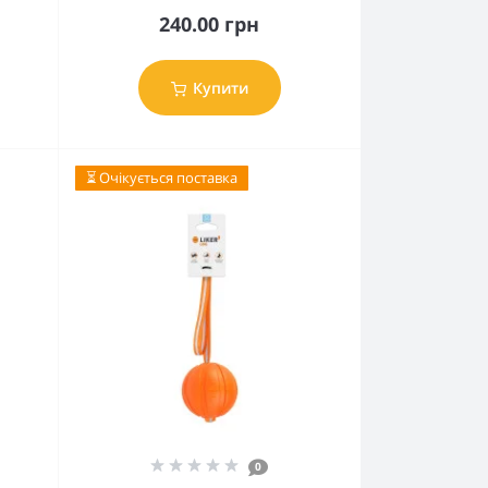
240.00 грн
Купити
⏳ Очікується поставка
0