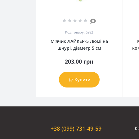
0
Код товару: 6282
М'ячик ЛАЙКЕР-5 Люмі на
шнурі, діаметр 5 см
ко
203.00 грн
Купити
+38 (099) 731-49-59
К