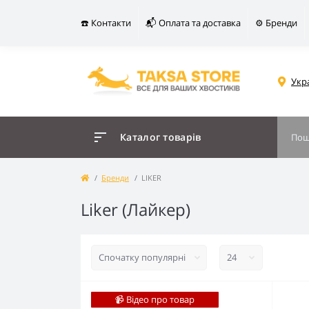
☎️ Контакти
📬 Оплата та доставка
⚙️ Бренди
Укр
Каталог товарів
Бренди
LIKER
Liker (Лайкер)
📹 Відео про товар