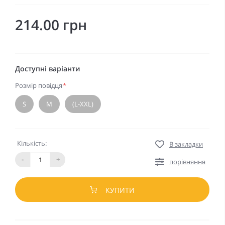
214.00 грн
Доступні варіанти
Розмір повідця
*
S
M
(L-XXL)
Кількість:
В закладки
-
+
порівняння
КУПИТИ