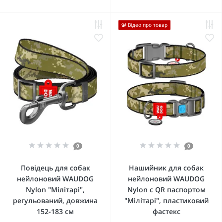
📹 Відео про товар
0
0
Повідець для собак
Нашийник для собак
нейлоновий WAUDOG
нейлоновий WAUDOG
Nylon "Мілітарі",
Nylon c QR паспортом
регульований, довжина
"Мілітарі", пластиковий
152-183 см
фастекс