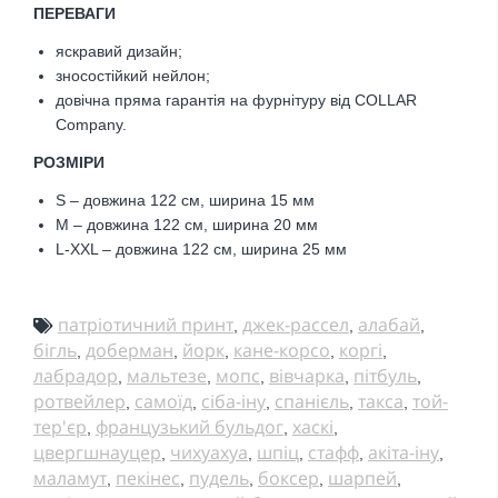
ПЕРЕВАГИ
яскравий дизайн;
зносостійкий нейлон;
довічна пряма гарантія на фурнітуру від COLLAR
Company.
РОЗМІРИ
S – довжина 122 см, ширина 15 мм
M – довжина 122 см, ширина 20 мм
L-XXL – довжина 122 см, ширина 25 мм
патріотичний принт
джек-рассел
алабай
,
,
,
бігль
доберман
йорк
кане-корсо
коргі
,
,
,
,
,
лабрадор
мальтезе
мопс
вівчарка
пітбуль
,
,
,
,
,
ротвейлер
самоїд
сіба-іну
спанієль
такса
той-
,
,
,
,
,
тер'єр
французький бульдог
хаскі
,
,
,
цвергшнауцер
чихуахуа
шпіц
стафф
акіта-іну
,
,
,
,
,
маламут
пекінес
пудель
боксер
шарпей
,
,
,
,
,