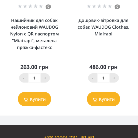
0
0
Нашийник для собак
Дощовик-вітровка для
нейлоновий WAUDOG
собак WAUDOG Clothes,
Nylon c QR паспортом
Мілітарі
"Мілітарі", металева
пряжка-фастекс
263.00 грн
486.00 грн
-
+
-
+
Купити
Купити
+38 (099) 731-49-59