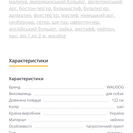
малінуа
американський бульдог
аргентинський
,
,
дог
бостон-тер'єр
бульмастиф
бультер'єр
,
,
,
,
далматин
фокстер'єр
мастиф
німецький дог
,
,
,
,
сенбернар
сетер
ши-тцу
цвергпінчер
,
,
,
,
англійський бульдог
лайка
амстафф
нейлон
,
,
,
,
хакі
від 1 до 2 м
waudog
,
,
Характеристики
Характеристики
Бренд
WAUDOG
Вихованець
для собак
Довжина повідця
122 см
Колір
хакі
Країна-виробник
Україна
Матеріал
нейлон
Особливості
патріотичний принт
Тип
повідець