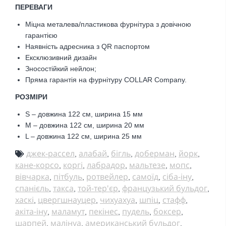
ПЕРЕВАГИ
Міцна металева/пластикова фурнітура з довічною
гарантією
Наявність адресника з QR паспортом
Ексклюзивний дизайн
Зносостійкий нейлон;
Пряма гарантія на фурнітуру COLLAR Company.
РОЗМІРИ
S – довжина 122 см, ширина 15 мм
M – довжина 122 см, ширина 20 мм
L – довжина 122 см, ширина 25 мм
джек-рассел
алабай
бігль
доберман
йорк
,
,
,
,
,
кане-корсо
коргі
лабрадор
мальтезе
мопс
,
,
,
,
,
вівчарка
пітбуль
ротвейлер
самоїд
сіба-іну
,
,
,
,
,
спанієль
такса
той-тер'єр
французький бульдог
,
,
,
,
хаскі
цвергшнауцер
чихуахуа
шпіц
стафф
,
,
,
,
,
акіта-іну
маламут
пекінес
пудель
боксер
,
,
,
,
,
шарпей
малінуа
американський бульдог
,
,
,