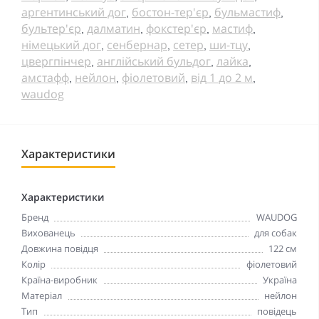
аргентинський дог
бостон-тер'єр
бульмастиф
,
,
,
бультер'єр
далматин
фокстер'єр
мастиф
,
,
,
,
німецький дог
сенбернар
сетер
ши-тцу
,
,
,
,
цвергпінчер
англійський бульдог
лайка
,
,
,
амстафф
нейлон
фіолетовий
від 1 до 2 м
,
,
,
,
waudog
Характеристики
Характеристики
Бренд
WAUDOG
Вихованець
для собак
Довжина повідця
122 см
Колір
фіолетовий
Країна-виробник
Україна
Матеріал
нейлон
Тип
повідець