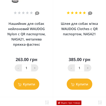
0
1
Нашийник для собак
Шлея для собак м'яка
нейлоновий WAUDOG
WAUDOG Clothes c QR
Nylon c QR паспортом,
паспортом, NASA21
NASA21, металева
пряжка-фастекс
263.00 грн
385.00 грн
-
+
-
+
Купити
Купити
📹 Відео про товар