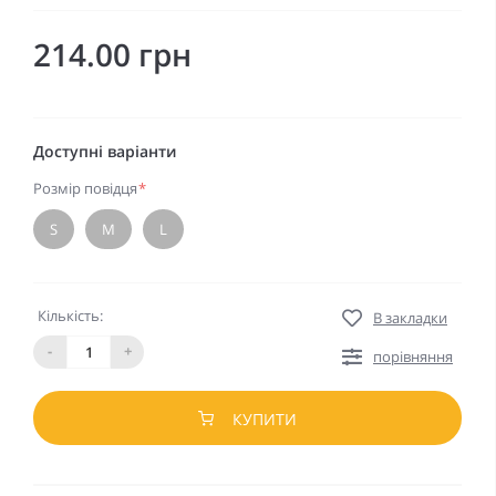
214.00 грн
Доступні варіанти
Розмір повідця
*
S
M
L
Кількість:
В закладки
-
+
порівняння
КУПИТИ