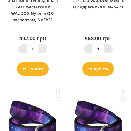
анатомічна H-подібна з
сітчаста WAUDOG Mesh c
2-ма фастексами
QR адресником, NASA21
WAUDOG Nylon з QR-
паспортом, NASA21
402.00 грн
568.00 грн
-
+
-
+
Купити
Купити