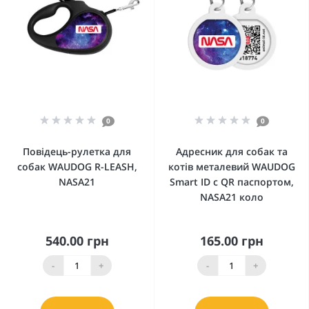
0
0
Повідець-рулетка для
Адресник для собак та
собак WAUDOG R-LEASH,
котів металевий WAUDOG
NASA21
Smart ID c QR паспортом,
NASA21 коло
540.00 грн
165.00 грн
-
+
-
+