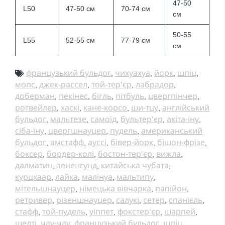
47-50
L50
47-50 см
70-74 см
см
50-55
L55
52-55 см
77-79 см
см
французький бульдог
чихуахуа
йорк
шпіц
,
,
,
,
мопс
джек-рассел
той-тер'єр
лабрадор
,
,
,
,
доберман
пекінес
бігль
пітбуль
цвергпінчер
,
,
,
,
,
ротвейлер
хаскі
кане-корсо
ши-тцу
англійський
,
,
,
,
бульдог
мальтезе
самоїд
бультер'єр
акіта-іну
,
,
,
,
,
сіба-іну
цвергшнауцер
пудель
американський
,
,
,
бульдог
амстафф
ауссі
бівер-йорк
бішон-фрізе
,
,
,
,
,
боксер
бордер-колі
бостон-тер'єр
вижла
,
,
,
,
далматин
зененгунд
китайська чубата
,
,
,
курцхаар
лайка
малінуа
мальтипу
,
,
,
,
мітельшнауцер
німецька вівчарка
папійон
,
,
,
ретривер
різеншнауцер
салукі
сетер
спанієль
,
,
,
,
,
стафф
той-пудель
уіппет
фокстер'єр
шарпей
,
,
,
,
,
шелті
чау-чау
французький бульдог
шпіц
,
,
,
,