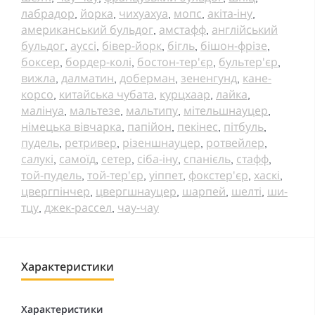
лабрадор
йорка
чихуахуа
мопс
акіта-іну
,
,
,
,
,
американський бульдог
амстафф
англійський
,
,
бульдог
ауссі
бівер-йорк
бігль
бішон-фрізе
,
,
,
,
,
боксер
бордер-колі
бостон-тер'єр
бультер'єр
,
,
,
,
вижла
далматин
доберман
зененгунд
кане-
,
,
,
,
корсо
китайська чубата
курцхаар
лайка
,
,
,
,
малінуа
мальтезе
мальтипу
мітельшнауцер
,
,
,
,
німецька вівчарка
папійон
пекінес
пітбуль
,
,
,
,
пудель
ретривер
різеншнауцер
ротвейлер
,
,
,
,
салукі
самоїд
сетер
сіба-іну
спанієль
стафф
,
,
,
,
,
,
той-пудель
той-тер'єр
уіппет
фокстер'єр
хаскі
,
,
,
,
,
цвергпінчер
цвергшнауцер
шарпей
шелті
ши-
,
,
,
,
тцу
джек-рассел
чау-чау
,
,
Характеристики
Характеристики