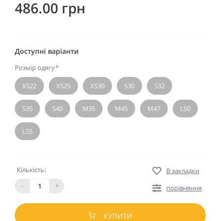
486.00 грн
Доступні варіанти
Розмір одягу
*
XS22
XS25
XS30
S30
S32
S35
S40
M35
M45
M47
L50
L55
Кількість:
В закладки
-
+
порівняння
КУПИТИ