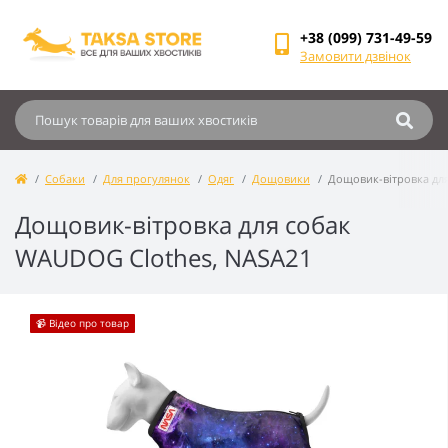
+38 (099) 731-49-59
Замовити дзвінок
Собаки
Для прогулянок
Одяг
Дощовики
Дощовик-вітровка дл
Дощовик-вітровка для собак
WAUDOG Clothes, NASA21
📹 Відео про товар