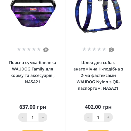
0
0
Поясна сумка-бананка
Шлея для собак
WAUDOG Family для
анатомічна H-подібна з
корму та аксесуарів ,
2-ма фастексами
NASA21
WAUDOG Nylon з QR-
паспортом, NASA21
637.00 грн
402.00 грн
-
+
-
+