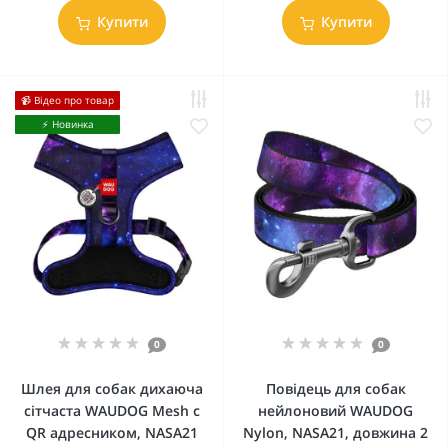
Купити
Купити
📹 Відео про товар
⚡️ Новинка
0
0
Шлея для собак дихаюча
Повідець для собак
сітчаста WAUDOG Mesh c
нейлоновий WAUDOG
QR адресником, NASA21
Nylon, NASA21, довжина 2