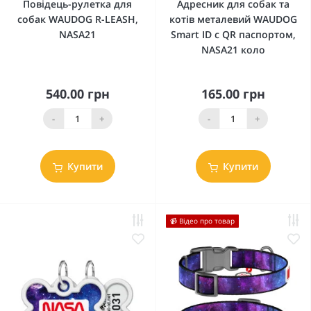
Повідець-рулетка для
Адресник для собак та
собак WAUDOG R-LEASH,
котів металевий WAUDOG
NASA21
Smart ID c QR паспортом,
NASA21 коло
540.00 грн
165.00 грн
-
+
-
+
Купити
Купити
📹 Відео про товар