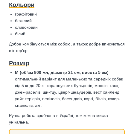
Кольори
графітовий
бежевий
оливоковий
білий
Добре комбінуються між собою, а також добре вписуються
в інтер'єр.
Розмір
М (об'єм 800 мл, діаметр 21 см, висота 5 см)
–
оптимальний варіант для маленьких та середніх собак
від 5 кг до 20 кг: французьких бульдогів, мопсів, такс,
джек-раселів, ши-тцу, цверг-шнауцерів, вест хайленд
уайт тер’єрів, пекінесів, басенджів, коргі, біглів, кокер-
спанієлів, акіт.
Ручна робота зроблена в Україні, тож кожна миска
унікальна.