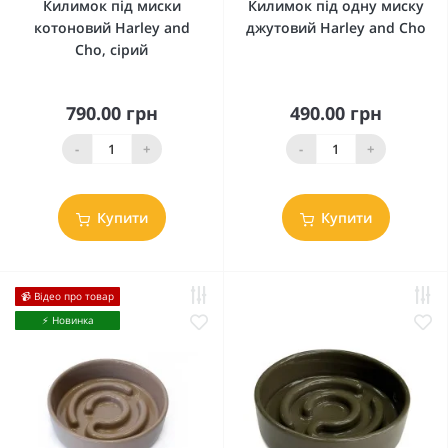
Килимок під миски
Килимок під одну миску
котоновий Harley and
джутовий Harley and Cho
Cho, сірий
790.00 грн
490.00 грн
-
+
-
+
Купити
Купити
📹 Відео про товар
⚡️ Новинка