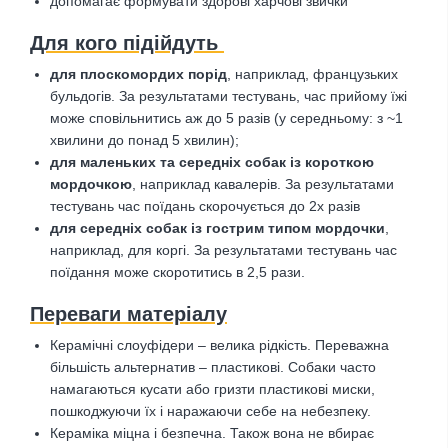
допомагає формувати здорові харчові звички
Для кого підійдуть
для плоскомордих порід
, наприклад, французьких
бульдогів. За результатами тестувань, час прийому їжі
може сповільнитись аж до 5 разів (у середньому: з ~1
хвилини до понад 5 хвилин);
для маленьких та середніх собак із короткою
мордочкою
, наприклад кавалерів. За результатами
тестувань час поїдань скорочується до 2х разів
для середніх собак із гострим типом мордочки
,
наприклад, для коргі. За результатами тестувань час
поїдання може скоротитись в 2,5 рази.
Переваги матеріалу
Керамічні слоуфідери – велика рідкість. Переважна
більшість альтернатив – пластикові. Собаки часто
намагаються кусати або гризти пластикові миски,
пошкоджуючи їх і наражаючи себе на небезпеку.
Кераміка міцна і безпечна. Також вона не вбирає