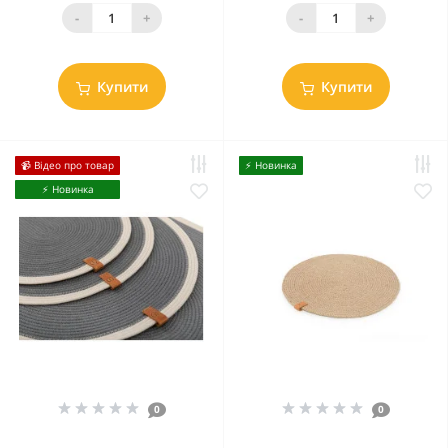
-
+
-
+
Купити
Купити
📹 Відео про товар
⚡️ Новинка
⚡️ Новинка
0
0