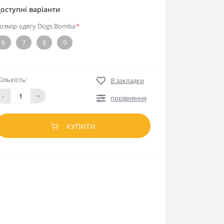
оступні варіанти
озмір одягу Dogs Bomba
*
6
7
8
9
Кількість:
В закладки
-
+
порівняння
КУПИТИ