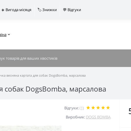
☀️ Вигода місяця
🏷️ Знижки
💬 Відгуки
аїна
чка весняна картата для собак DogsBomba, марсалова
ля собак DogsBomba, марсалова
Відгуки:
(1)
Виробник:
DOGS BOMBA