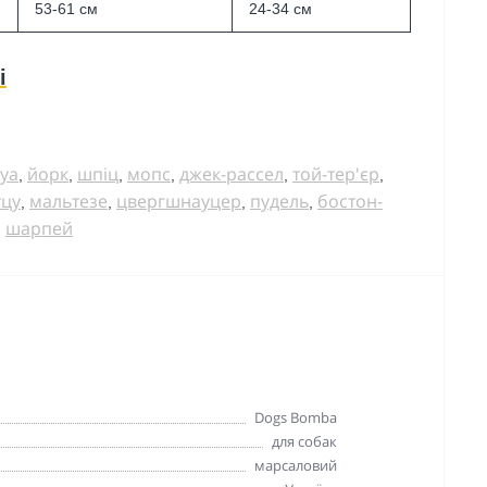
53-61 см
24-34 см
і
уа
йорк
шпіц
мопс
джек-рассел
той-тер'єр
,
,
,
,
,
,
тцу
мальтезе
цвергшнауцер
пудель
бостон-
,
,
,
,
шарпей
,
Dogs Bomba
для собак
марсаловий