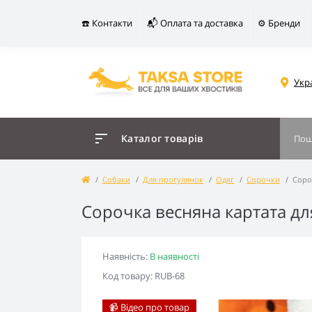
☎️ Контакти
📬 Оплата та доставка
⚙️ Бренди
Укр
Каталог товарів
Собаки
Для прогулянок
Одяг
Сорочки
Соро
Сорочка весняна картата д
Наявність:
В наявності
Код товару: RUB-68
📹 Відео про товар