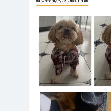
📸 Фотовідгуки клієнтів 📸