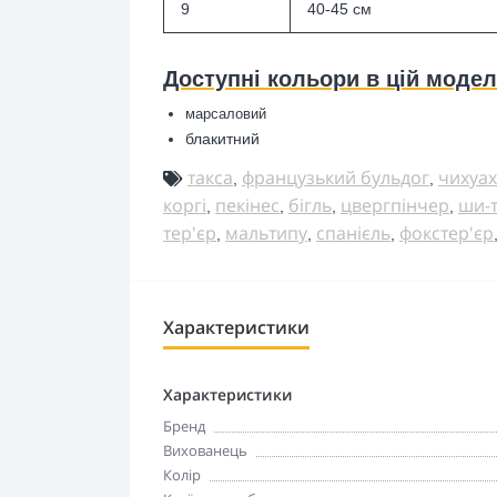
9
40-45 см
Доступні кольори в цій модел
марсаловий
блакитний
такса
французький бульдог
чихуах
,
,
коргі
пекінес
бігль
цвергпінчер
ши-
,
,
,
,
тер'єр
мальтипу
спанієль
фокстер'єр
,
,
,
Характеристики
Характеристики
Бренд
Вихованець
Колір