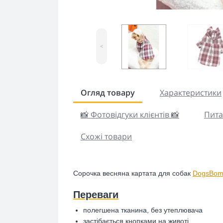
<
Огляд товару
Характеристики
📸 Фотовідгуки клієнтів 📸
Пита
Схожі товари
Сорочка весняна картата для собак
DogsBom
Переваги
полегшена тканина, без утеплювача
застібається кнопками на животі