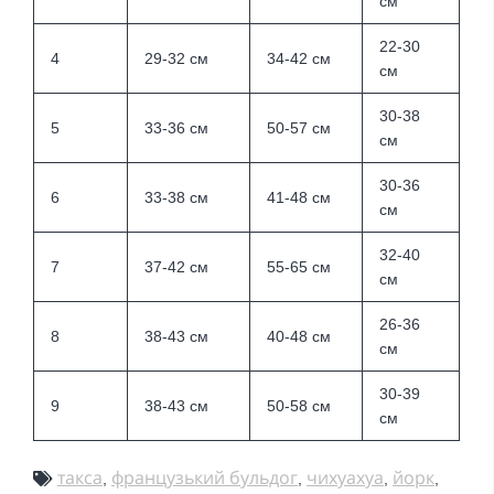
см
22-30
4
29-32 см
34-42 см
см
30-38
5
33-36 см
50-57 см
см
30-36
6
33-38 см
41-48 см
см
32-40
7
37-42 см
55-65 см
см
26-36
8
38-43 см
40-48 см
см
30-39
9
38-43 см
50-58 см
см
такса
французький бульдог
чихуахуа
йорк
,
,
,
,