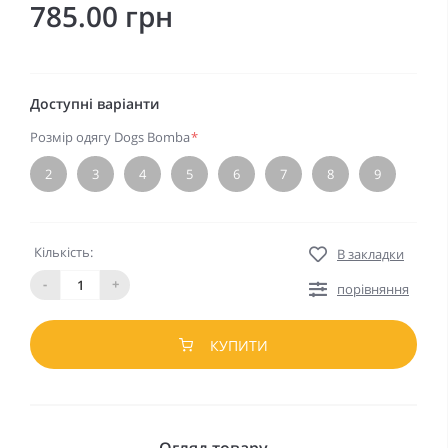
785.00 грн
Доступні варіанти
Розмір одягу Dogs Bomba
*
2
3
4
5
6
7
8
9
Кількість:
В закладки
-
+
порівняння
КУПИТИ
Огляд товару