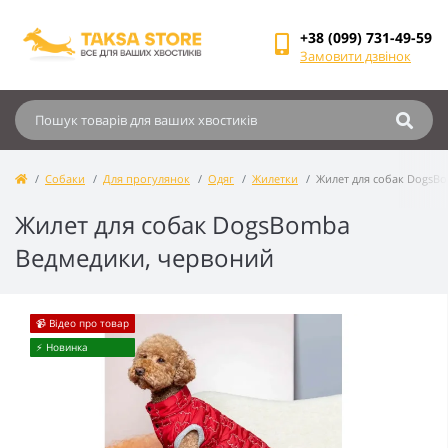
+38 (099) 731-49-59
Замовити дзвінок
Собаки
Для прогулянок
Одяг
Жилетки
Жилет для собак DogsB
Жилет для собак DogsBomba
Ведмедики, червоний
📹 Відео про товар
⚡️ Новинка