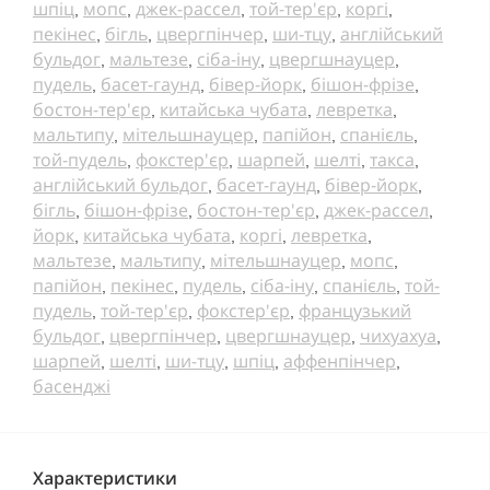
шпіц
мопс
джек-рассел
той-тер'єр
коргі
,
,
,
,
,
пекінес
бігль
цвергпінчер
ши-тцу
англійський
,
,
,
,
бульдог
мальтезе
сіба-іну
цвергшнауцер
,
,
,
,
пудель
басет-гаунд
бівер-йорк
бішон-фрізе
,
,
,
,
бостон-тер'єр
китайська чубата
левретка
,
,
,
мальтипу
мітельшнауцер
папійон
спанієль
,
,
,
,
той-пудель
фокстер'єр
шарпей
шелті
такса
,
,
,
,
,
англійський бульдог
басет-гаунд
бівер-йорк
,
,
,
бігль
бішон-фрізе
бостон-тер'єр
джек-рассел
,
,
,
,
йорк
китайська чубата
коргі
левретка
,
,
,
,
мальтезе
мальтипу
мітельшнауцер
мопс
,
,
,
,
папійон
пекінес
пудель
сіба-іну
спанієль
той-
,
,
,
,
,
пудель
той-тер'єр
фокстер'єр
французький
,
,
,
бульдог
цвергпінчер
цвергшнауцер
чихуахуа
,
,
,
,
шарпей
шелті
ши-тцу
шпіц
аффенпінчер
,
,
,
,
,
басенджі
Характеристики