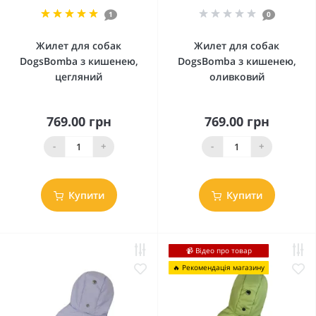
1
0
Жилет для собак
Жилет для собак
DogsBomba з кишенею,
DogsBomba з кишенею,
цегляний
оливковий
769.00 грн
769.00 грн
-
+
-
+
Купити
Купити
📹 Відео про товар
🔥 Рекомендація магазину