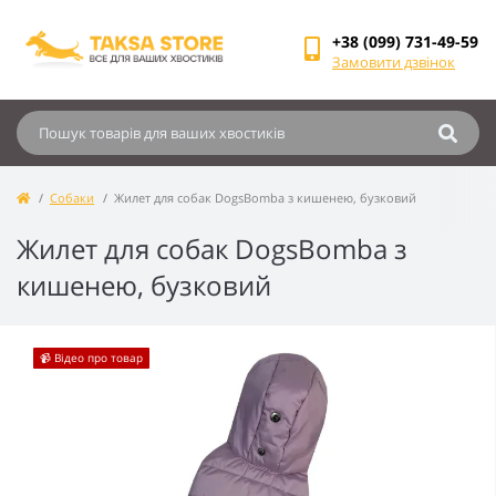
+38 (099) 731-49-59
Замовити дзвінок
Собаки
Жилет для собак DogsBomba з кишенею, бузковий
Жилет для собак DogsBomba з
кишенею, бузковий
📹 Відео про товар