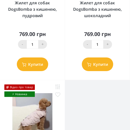
Жилет для собак
Жилет для собак
DogsBomba з кишенею,
DogsBomba з кишенею,
пудровий
шоколадний
769.00 грн
769.00 грн
-
+
-
+
Купити
Купити
📹 Відео про товар
⚡️ Новинка