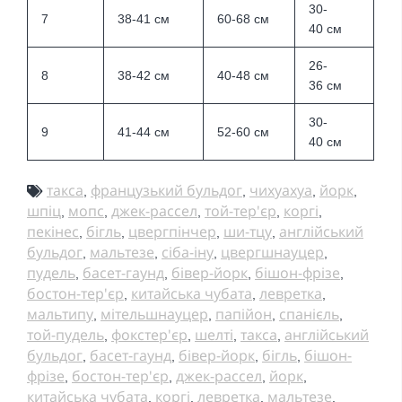
30-
7
38-41
см
60-68
см
40
см
26-
8
38-42 см
40-48
см
36
см
30-
9
41-44 см
52-60
см
40
см
такса
французький бульдог
чихуахуа
йорк
,
,
,
,
шпіц
мопс
джек-рассел
той-тер'єр
коргі
,
,
,
,
,
пекінес
бігль
цвергпінчер
ши-тцу
англійський
,
,
,
,
бульдог
мальтезе
сіба-іну
цвергшнауцер
,
,
,
,
пудель
басет-гаунд
бівер-йорк
бішон-фрізе
,
,
,
,
бостон-тер'єр
китайська чубата
левретка
,
,
,
мальтипу
мітельшнауцер
папійон
спанієль
,
,
,
,
той-пудель
фокстер'єр
шелті
такса
англійський
,
,
,
,
бульдог
басет-гаунд
бівер-йорк
бігль
бішон-
,
,
,
,
фрізе
бостон-тер'єр
джек-рассел
йорк
,
,
,
,
китайська чубата
коргі
левретка
мальтезе
,
,
,
,