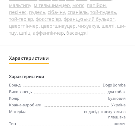
мальтипу
мітельшнауцер
мопс
папійон
,
,
,
,
пекінес
пудель
сіба-іну
спанієль
той-пудель
,
,
,
,
,
той-тер'єр
фокстер'єр
французький бульдог
,
,
,
цвергпінчер
цвергшнауцер
чихуахуа
шелті
ши-
,
,
,
,
тцу
шпіц
аффенпінчер
басенджі
,
,
,
Характеристики
Характеристики
Бренд
Dogs Bomba
Вихованець
для собак
Колір
бузковий
Країна-виробник
Україна
Матеріал
водовідштовхувальна
плащівка
Тип
жилет