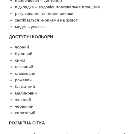
наповнювач – синтепон
підкладка – водовідштовхувальна плащівка
регулювання довжини спинки
застібається кнопками на животі
модель унісекс
ДОСТУПНІ КОЛЬОРИ
чорний
бузковий
синій
цегляний
оливковий
рожевий
блакитний
малиновий
зелений
червоний
салатовий
РОЗМІРНА СІТКА