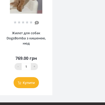
0
Жилет для собак
DogsBomba з кишенею,
нюд
769.00 грн
-
+
Купити