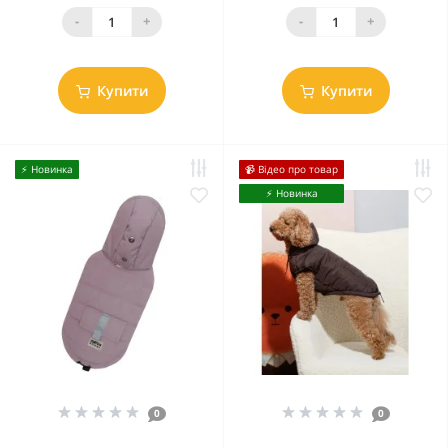
-
+
-
+
Купити
Купити
⚡️ Новинка
📹 Відео про товар
⚡️ Новинка
0
0