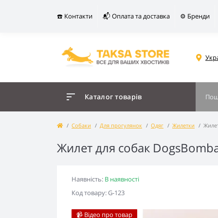
☎️ Контакти
📬 Оплата та доставка
⚙️ Бренди
Укр
Каталог товарів
Собаки
Для прогулянок
Одяг
Жилетки
Жиле
Жилет для собак DogsBomb
Наявність:
В наявності
Код товару: G-123
📹 Відео про товар