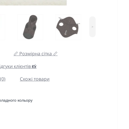
>
📏 Розмірна сітка 📏
дгуки клієнтів 📸
(0)
Схожі товари
оладного кольору