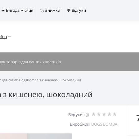
☀️ Вигода місяця
🏷️ Знижки
💬 Відгуки
аїна
т для собак DogsBomba з кишенею, шоколадний
a з кишенею, шоколадний
Відгуки:
(0)
Виробник:
DOGS BOMBA