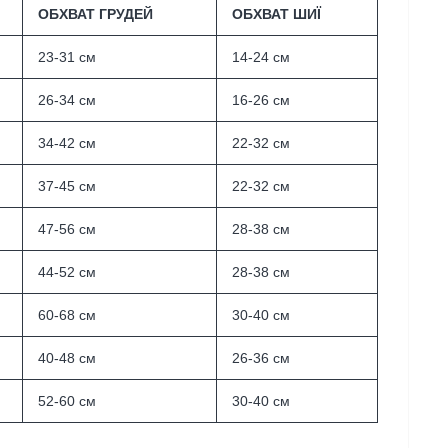
ОБХВАТ ГРУДЕЙ
ОБХВАТ ШИЇ
23-31
см
14-24
см
26-34
см
16-26
см
34-42
см
22-32
см
37-45
см
22-32
см
47-56
см
28-38
см
44-52
см
28-38
см
60-68
см
30-40
см
40-48
см
26-36
см
52-60
см
30-40
см