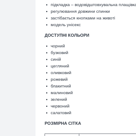
підкладка – водовідштовхувальна плащівк
регулювання довжини спинки
застібається кнопками на животі
модель унісекс
ДОСТУПНІ КОЛЬОРИ
чорний
бузковий
синій
цегляний
оливковий
рожевий
блакитний
малиновий
зелений
червоний
салатовий
РОЗМІРНА СІТКА