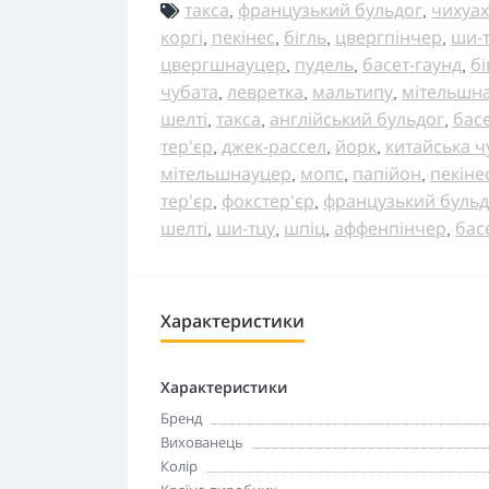
такса
французький бульдог
чихуах
,
,
коргі
пекінес
бігль
цвергпінчер
ши-
,
,
,
,
цвергшнауцер
пудель
басет-гаунд
бі
,
,
,
чубата
левретка
мальтипу
мітельшн
,
,
,
шелті
такса
англійський бульдог
бас
,
,
,
тер'єр
джек-рассел
йорк
китайська ч
,
,
,
мітельшнауцер
мопс
папійон
пекіне
,
,
,
тер'єр
фокстер'єр
французький бульд
,
,
шелті
ши-тцу
шпіц
аффенпінчер
бас
,
,
,
,
Характеристики
Характеристики
Бренд
Вихованець
Колір