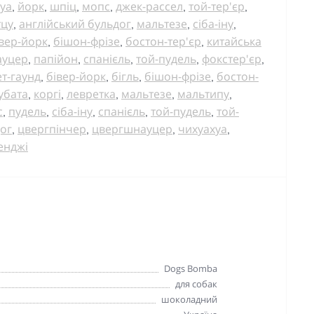
уа
йорк
шпіц
мопс
джек-рассел
той-тер'єр
,
,
,
,
,
,
тцу
англійський бульдог
мальтезе
сіба-іну
,
,
,
,
вер-йорк
бішон-фрізе
бостон-тер'єр
китайська
,
,
,
ауцер
папійон
спанієль
той-пудель
фокстер'єр
,
,
,
,
,
ет-гаунд
бівер-йорк
бігль
бішон-фрізе
бостон-
,
,
,
,
убата
коргі
левретка
мальтезе
мальтипу
,
,
,
,
,
с
пудель
сіба-іну
спанієль
той-пудель
той-
,
,
,
,
,
ог
цвергпінчер
цвергшнауцер
чихуахуа
,
,
,
,
енджі
Dogs Bomba
для собак
шоколадний