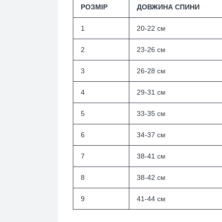
РОЗМІР
ДОВЖИНА СПИНИ
1
20-22 см
2
23-26 см
3
26-28 см
4
29-31
см
5
33-35
см
6
34-37
см
7
38-41
см
8
38-42 см
9
41-44 см