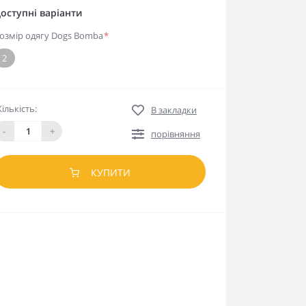
оступні варіанти
озмір одягу Dogs Bomba
*
2
Кількість:
В закладки
-
+
порівняння
КУПИТИ