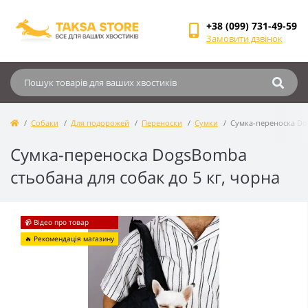
+38 (099) 731-49-59
Замовити дзвінок
Собаки
Для подорожей
Переноски
Сумки
Сумка-переноска Dog
Сумка-переноска DogsBomba
стьобана для собак до 5 кг, чорна
📹 Відео про товар
🔥 Рекомендація магазину