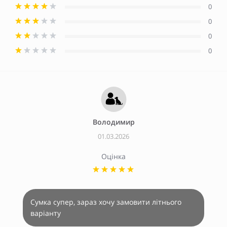
0
0
0
0
Володимир
01.03.2026
Оцінка
Сумка супер, зараз хочу замовити літнього
варіанту