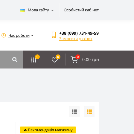
Мова сайту
Особистий кабінет
+38 (099) 731-49-59
Час роботи
Замовити дзвінок
0
0
0
0.00 грн
🔥 Рекомендація магазину