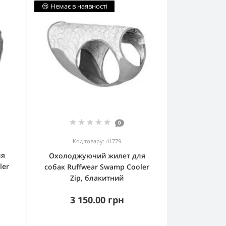
😢 Немає в наявності
0
Код товару: 41779
ля
Охолоджуючий жилет для
ler
собак Ruffwear Swamp Cooler
Zip, блакитний
3 150.00 грн