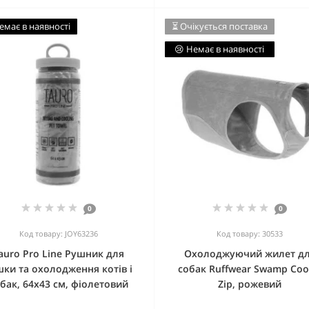
емає в наявності
⏳ Очікується поставка
😢 Немає в наявності
0
0
Код товару: JOY63236
Код товару: 30533
auro Pro Line Рушник для
Охолоджуючий жилет д
шки та охолодження котів і
собак Ruffwear Swamp Coo
бак, 64х43 см, фіолетовий
Zip, рожевий