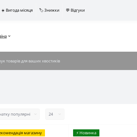
☀️ Вигода місяця
🏷️ Знижки
💬 Відгуки
аїна
екомендація магазину
⚡️ Новинка