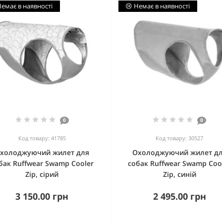
Немає в наявності
😢 Немає в наявності
0
0
Код товару: 41785
Код товару: 30527
холоджуючий жилет для
Охолоджуючий жилет д
бак Ruffwear Swamp Cooler
собак Ruffwear Swamp Coo
Zip, сірий
Zip, синій
3 150.00 грн
2 495.00 грн