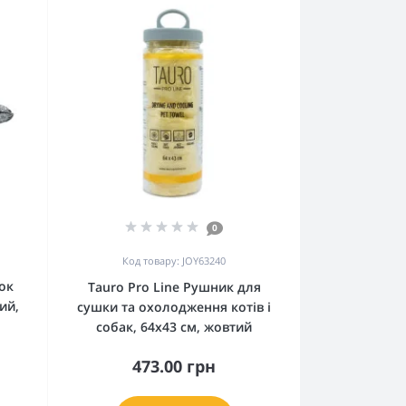
0
Код товару: JOY63240
ок
Tauro Pro Line Рушник для
ий,
сушки та охолодження котів і
собак, 64х43 см, жовтий
473.00 грн