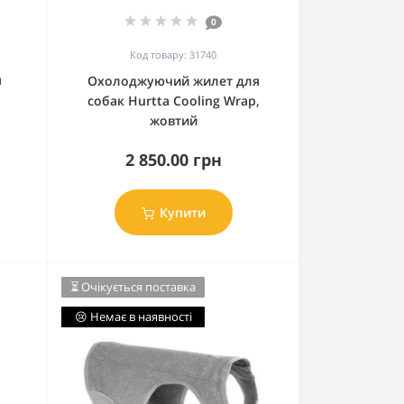
0
Код товару: 31740
я
Охолоджуючий жилет для
собак Hurtta Cooling Wrap,
жовтий
2 850.00 грн
Купити
⏳ Очікується поставка
😢 Немає в наявності