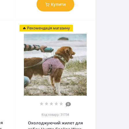
Купити
🔥 Рекомендація магазину
0
Код товару: 31734
ля
Охолоджуючий жилет для
p,