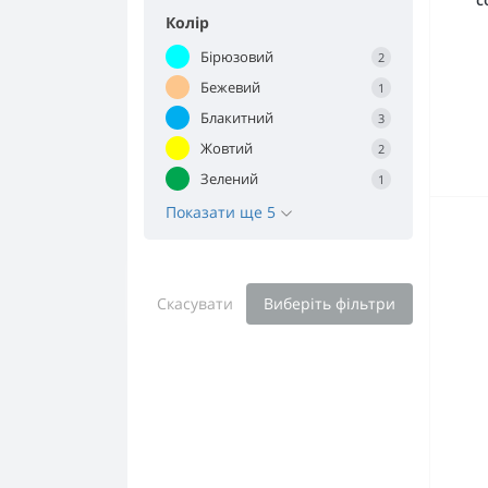
Колір
Бірюзовий
2
Бежевий
1
Блакитний
3
Жовтий
2
Зелений
1
Показати ще 5
Скасувати
Виберіть фільтри