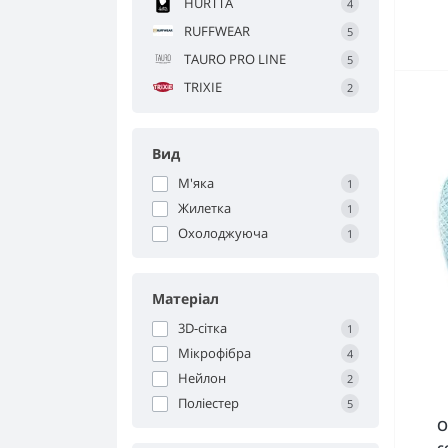
HURTTA
Охолоджувальні шлейки
4
RUFFWEAR
5
TAURO PRO LINE
5
TRIXIE
2
Вид
М'яка
1
Жилетка
1
Охолоджуюча
1
Матеріал
3D-сітка
1
Мікрофібра
4
Нейлон
2
Поліестер
5
О
с