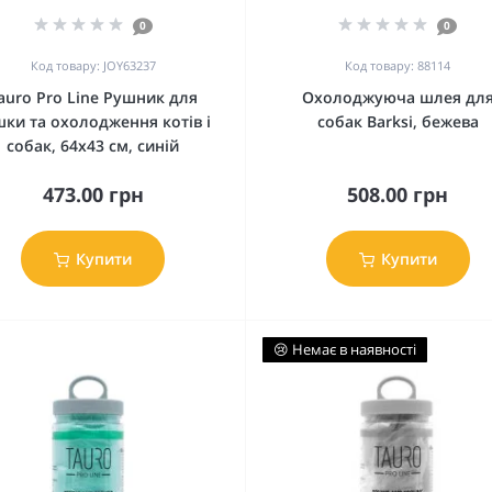
0
0
Код товару: JOY63237
Код товару: 88114
auro Pro Line Рушник для
Охолоджуюча шлея дл
шки та охолодження котів і
собак Barksi, бежева
собак, 64х43 см, синій
473.00 грн
508.00 грн
Купити
Купити
😢 Немає в наявності