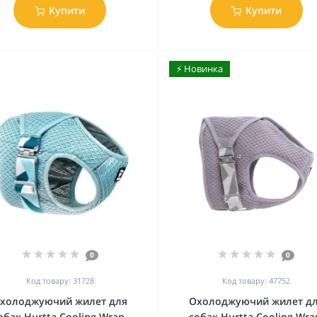
Купити
Купити
⚡️ Новинка
0
0
Код товару: 31728
Код товару: 47752
холоджуючий жилет для
Охолоджуючий жилет д
обак Hurtta Cooling Wrap,
собак Hurtta Cooling Wra