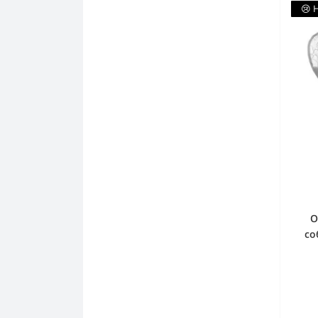
😢 
О
со