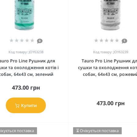
0
1
Код товару: JOY63238
Код товару: JOY63239
auro Pro Line Рушник для
Tauro Pro Line Рушник д
шки та охолодження котів і
сушки та охолодження коті
собак, 64х43 см, зелений
собак, 64х43 см, рожеви
473.00 грн
473.00 грн
Купити
ікується поставка
⏳ Очікується поставка