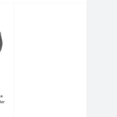
ля
ler