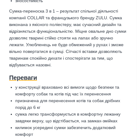
зносостійкість
Сумка-переноска 3 в 1 – результат спільної діяльності
компанії COLLAR та французького бренду ZULU. Сумка
виконана з якісного поліестеру, має сучасний дизайн та
відрізняється функціональністю. Міцне овальне дно сумки
дозволяє тварині стійко стояти на лапах або зручно
лежати. Улюбленець не буде обмежений у рухах і зможе
вільно повертатися в сумці. Сітчасті вставки дозволяють
тваринам спокійно дихати і спостерігати за тим, що
відбувається назовні.
Переваги
у конструкції враховано всі вимоги щодо безпеки та
комфорту собак та котів під час їх перенесення
призначена для перенесення котів та собак дрібних
порід до 6 кг
сумка легко трансформується в комфортну лежанку
завдяки верху, що відстібається, на замках-змійках
килимок усередині сумки забезпечить додатковий
комфорт