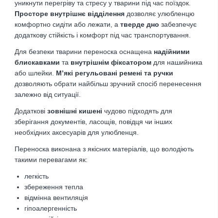
уникнути перегріву та стресу у тварини під час поїздок.
Просторе внутрішнє відділення
дозволяє улюбленцю
комфортно сидіти або лежати, а
тверде дно
забезпечує
додаткову стійкість і комфорт під час транспортування.
Для безпеки тварини переноска оснащена
надійними
блискавками
та
внутрішнім фіксатором
для нашийника
або шлейки.
М’які регульовані ремені
та
ручки
дозволяють обрати найбільш зручний спосіб перенесення
залежно від ситуації.
Додаткові
зовнішні кишені
чудово підходять для
зберігання документів, ласощів, повідця чи інших
необхідних аксесуарів для улюбленця.
Переноска виконана з якісних матеріалів, що володіють
такими перевагами як:
легкість
збереження тепла
відмінна вентиляція
гіпоалергенність