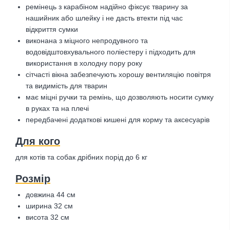
ремінець з карабіном надійно фіксує тварину за
нашийник або шлейку і не дасть втекти під час
відкриття сумки
виконана з міцного непродувного та
водовідштовхувального поліестеру і підходить для
використання в холодну пору року
сітчасті вікна забезпечують хорошу вентиляцію повітря
та видимість для тварин
має міцні ручки та ремінь, що дозволяють носити сумку
в руках та на плечі
передбачені додаткові кишені для корму та аксесуарів
Для кого
для котів та собак дрібних порід до 6 кг
Розмір
довжина 44 см
ширина 32 см
висота 32 см