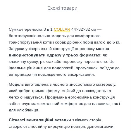
Схожі товари
Сумка-переноска 3 в 1
COLLAR
44×32×32 см —
багатофункціональна модель для комфортного
транспортування котів і собак дрібних порід вагою до 6 кг.
Завдяки універсальній конструкції переноску
можна
використовувати одразу у трьох форматах
: як
класичну сумку, рюкзак або переноску через плече. Це
ідеальне рішення для подорожей, прогулянок, поїздок до
ветеринара чи повсякденного використання.
Модель виготовлена з якісного зносостійкого матеріалу,
який добре тримає форму, стійкий до пошкоджень та
легко очищується. Продумана ергономічна конструкція
забезпечує максимальний комфорт як для власника, так і
для улюбленця.
Сітчасті вентиляційні вставки
з кількох сторін
створюють постійну циркуляцію повітря, допомагаючи