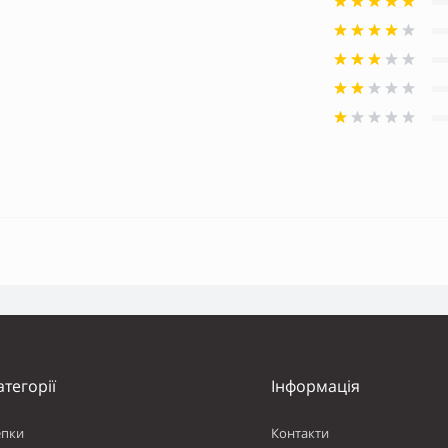
атегорії
Інформація
епки
Контакти