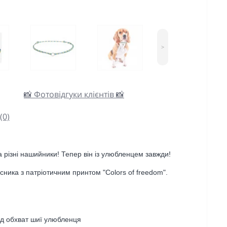
>
📸 Фотовідгуки клієнтів 📸
(0)
 різні нашийники! Тепер він із улюбленцем завжди!
ника з патріотичним принтом "Colors of freedom".
ід обхват шиї улюбленця