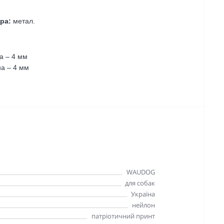
ра:
метал.
а – 4 мм
а – 4 мм
WAUDOG
для собак
Україна
нейлон
патріотичний принт