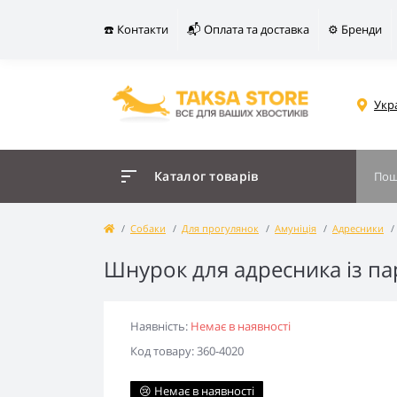
☎️ Контакти
📬 Оплата та доставка
⚙️ Бренди
Укр
Каталог товарів
Собаки
Для прогулянок
Амуніція
Адресники
Шнурок для адресника із па
Наявність:
Немає в наявності
Код товару: 360-4020
😢 Немає в наявності