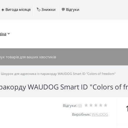
☀️ Вигода місяця
🏷️ Знижки
💬 Відгуки
аїна
Шнурок для адресника із паракорду WAUDOG Smart ID "Colors of freedom"
ракорду WAUDOG Smart ID "Colors of 
Відгуки:
(0)
Виробник:
WAUDOG