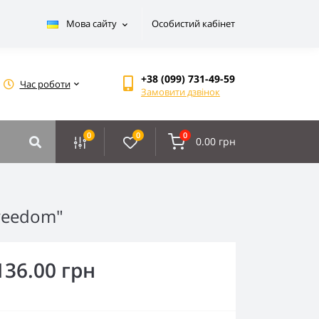
Мова сайту
Особистий кабінет
+38 (099) 731-49-59
Час роботи
Замовити дзвінок
0
0
0
0.00 грн
freedom"
136.00 грн