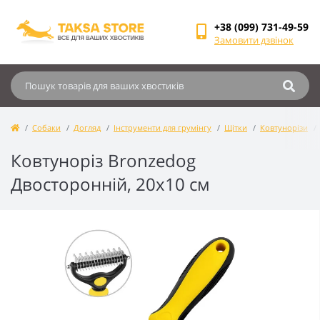
+38 (099) 731-49-59
Замовити дзвінок
Собаки
Догляд
Інструменти для грумінгу
Щітки
Ковтунорізи
Ковтуноріз Bronzedog
Двосторонній, 20х10 см