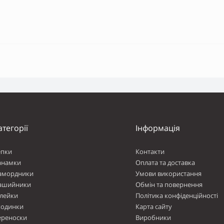
атегорії
Інформація
епки
Контакти
анамки
Оплата та доставка
амордники
Умови використання
ашийники
Обмін та повернення
лейки
Політика конфіденційності
ходинки
Карта сайту
ереноски
Виробники