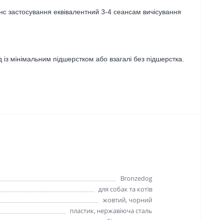
еанс застосування еквівалентний 3-4 сеансам вичісування
д із мінімальним підшерстком або взагалі без підшерстка.
Bronzedog
для собак та котів
жовтий, чорний
пластик, нержавіюча сталь