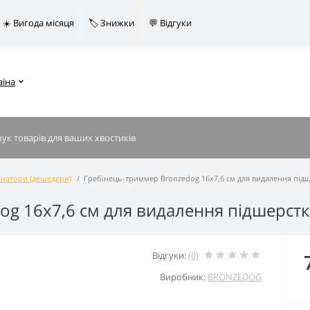
☀️ Вигода місяця
🏷️ Знижки
💬 Відгуки
аїна
натори (дешедери)
Гребінець-триммер Bronzedog 16х7,6 см для видалення під
og 16х7,6 см для видалення підшерст
Відгуки:
(0)
Виробник:
BRONZEDOG