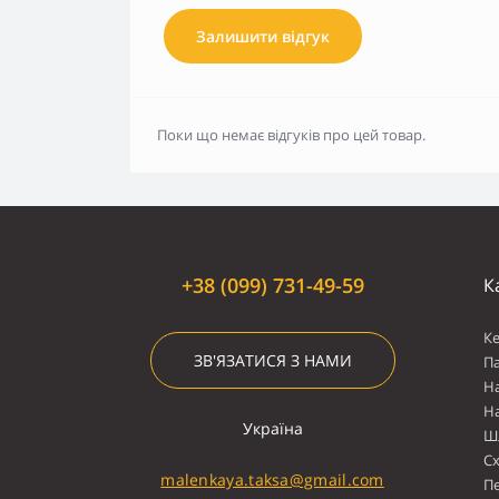
Залишити відгук
Поки що немає відгуків про цей товар.
+38 (099) 731-49-59
К
К
ЗВ'ЯЗАТИСЯ З НАМИ
П
Н
Н
Україна
Ш
С
malenkaya.taksa@gmail.com
П