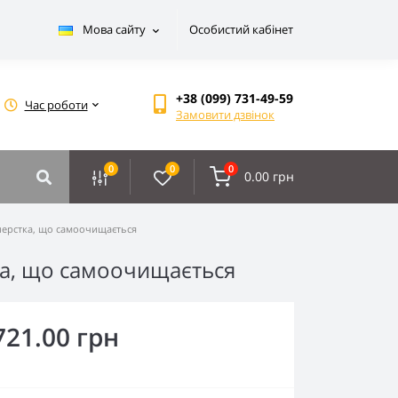
Мова сайту
Особистий кабінет
+38 (099) 731-49-59
Час роботи
Замовити дзвінок
0
0
0
0.00 грн
шерстка, що самоочищається
ка, що самоочищається
721.00 грн