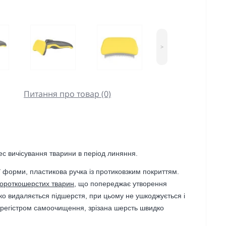
>
Питання про товар (0)
с вичісування тварини в період линяння.
ї форми, пластикова ручка із протиковзким покриттям.
короткошерстих тварин
, що попереджає утворення
'яко видаляється підшерстя, при цьому не ушкоджується і
ь регістром самоочищення, зрізана шерсть швидко