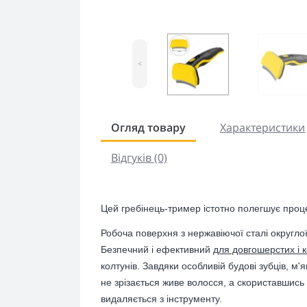
<
Огляд товару
Характеристики
Відгуків (0)
Цей гребінець-тример істотно полегшує проце
Робоча поверхня з нержавіючої сталі округло
Безпечний і ефективний
для довгошерстих і 
колтунів. Завдяки особливій будові зубців, м
не зрізається живе волосся, а скориставшис
видаляється з інструменту.