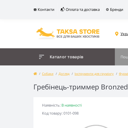
☎️ Контакти
📬 Оплата та доставка
⚙️ Бренди
Укр
Каталог товарів
Собаки
Догляд
Інструменти для грумінгу
Фурмі
Гребінець-триммер Bronzed
Наявність:
В наявності
Код товару: 0101-098