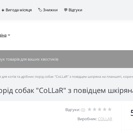
☀️ Вигода місяця
🏷️ Знижки
💬 Відгуки
аїна
 для котів та дрібних порід собак "CoLLaR" з повідцем шкіряна на планшеті, кори
порід собак "CoLLaR" з повідцем шкіря
Відгуки:
(0)
Виробник:
COLLAR