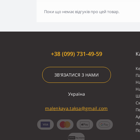
Поки що немає відгуків про цей товар.
+38 (099) 731-49-59
К
К
ЗВ'ЯЗАТИСЯ З НАМИ
П
Н
Н
Україна
Ш
С
malenkaya.taksa@gmail.com
П
А
Л
По