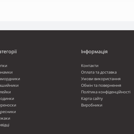
атегорії
Інформація
епки
Контакти
анамки
Оплата та доставка
амордники
Умови використання
ашийники
Обмін та повернення
лейки
Політика конфіденційності
ходинки
Карта сайту
ереноски
Виробники
дресники
ежаки
відці