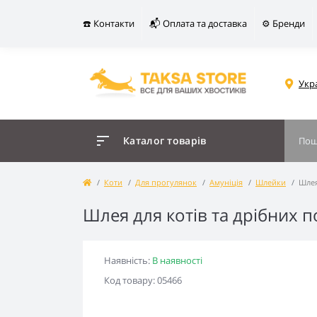
☎️ Контакти
📬 Оплата та доставка
⚙️ Бренди
Укр
Каталог товарів
Коти
Для прогулянок
Амуніція
Шлейки
Шлея
Шлея для котів та дрібних 
Наявність:
В наявності
Код товару: 05466