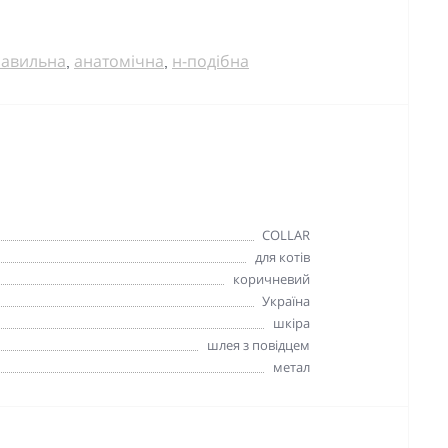
авильна
анатомічна
н-подібна
,
,
COLLAR
для котів
коричневий
Україна
шкіра
шлея з повідцем
метал