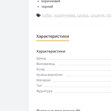
коричневий
чорний
collar
коричнева
шкіра
цуценя
пр
,
,
,
,
Характеристики
Характеристики
Бренд
Вихованець
Колір
Країна-виробник
Матеріал
Тип
Фурнітура