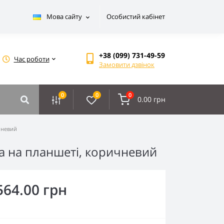
Мова сайту
Особистий кабінет
+38 (099) 731-49-59
Час роботи
Замовити дзвінок
0
0
0
0.00 грн
чневий
на на планшеті, коричневий
564.00 грн