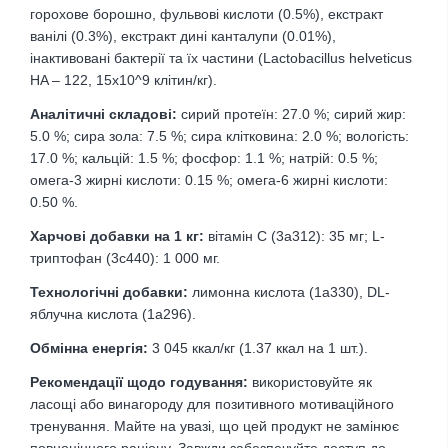
горохове борошно, фульвові кислоти (0.5%), екстракт
ванілі (0.3%), екстракт дині канталупи (0.01%),
інактивовані бактерії та їх частини (Lactobacillus helveticus
HA – 122, 15x10^9 клітин/кг).
Аналітичні складові:
сирий протеїн: 27.0 %; сирий жир:
5.0 %; сира зола: 7.5 %; сира клітковина: 2.0 %; вологість:
17.0 %; кальцій: 1.5 %; фосфор: 1.1 %; натрій: 0.5 %;
омега-3 жирні кислоти: 0.15 %; омега-6 жирні кислоти:
0.50 %.
Харчові добавки на 1 кг:
вітамін C (3a312): 35 мг; L-
триптофан (3c440): 1 000 мг.
Технологічні добавки:
лимонна кислота (1a330), DL-
яблучна кислота (1a296).
Обмінна енергія:
3 045 ккал/кг (1.37 ккал на 1 шт.).
Рекомендації щодо годування:
використовуйте як
ласощі або винагороду для позитивного мотиваційного
тренування. Майте на увазі, що цей продукт не замінює
повноцінного раціону. Завжди забезпечуйте доступ до