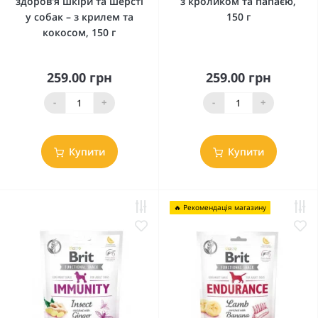
здоров'я шкіри та шерсті
з кроликом та папаєю,
у собак – з крилем та
150 г
кокосом, 150 г
259.00 грн
259.00 грн
-
+
-
+
Купити
Купити
🔥 Рекомендація магазину