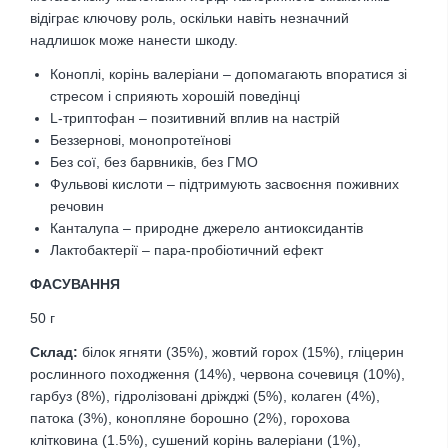
відіграє ключову роль, оскільки навіть незначний
надлишок може нанести шкоду.
Коноплі, корінь валеріани – допомагають впоратися зі
стресом і сприяють хорошій поведінці
L-триптофан – позитивний вплив на настрій
Беззернові, монопротеїнові
Без сої, без барвників, без ГМО
Фульвові кислоти – підтримують засвоєння поживних
речовин
Канталупа – природне джерело антиоксидантів
Лактобактерії – пара-пробіотичний ефект
ФАСУВАННЯ
50 г
Склад:
білок ягняти (35%), жовтий горох (15%), гліцерин
рослинного походження (14%), червона сочевиця (10%),
гарбуз (8%), гідролізовані дріжджі (5%), колаген (4%),
патока (3%), конопляне борошно (2%), горохова
клітковина (1.5%), сушений корінь валеріани (1%),