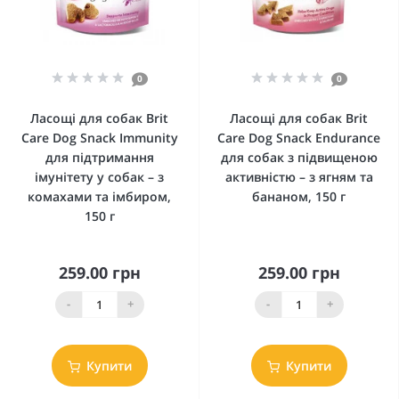
0
0
Ласощі для собак Brit
Ласощі для собак Brit
Care Dog Snack Immunity
Care Dog Snack Endurance
для підтримання
для собак з підвищеною
імунітету у собак – з
активністю – з ягням та
комахами та імбиром,
бананом, 150 г
150 г
259.00 грн
259.00 грн
-
+
-
+
Купити
Купити