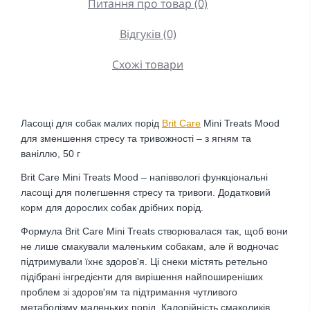
Питання про товар (0)
Відгуків (0)
Схожі товари
Ласощі для собак малих порід
Brit Care
Mini Treats Mood
для зменшення стресу та тривожності – з ягням та
ваніллю, 50 г
Brit Care Mini Treats Mood – напіввологі функціональні
ласощі для полегшення стресу та тривоги. Додатковий
корм для дорослих собак дрібних порід.
Формула Brit Care Mini Treats створювалася так, щоб вони
не лише смакували маленьким собакам, але й водночас
підтримували їхнє здоров'я. Ці снеки містять ретельно
підібрані інгредієнти для вирішення найпоширеніших
проблем зі здоров'ям та підтримання чутливого
метаболізму маленьких порід. Калорійність смаколиків